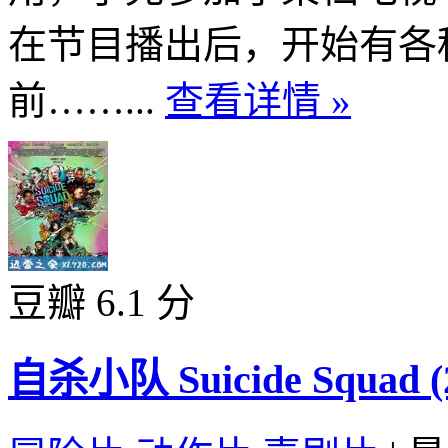
在节目播出后，开始有各
前……...
查看详情 »
豆瓣 6.1 分
自杀小队 Suicide Squad (