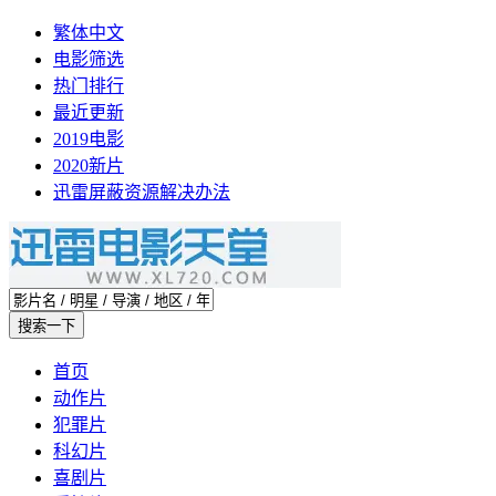
繁体中文
电影筛选
热门排行
最近更新
2019电影
2020新片
迅雷屏蔽资源解决办法
首页
动作片
犯罪片
科幻片
喜剧片