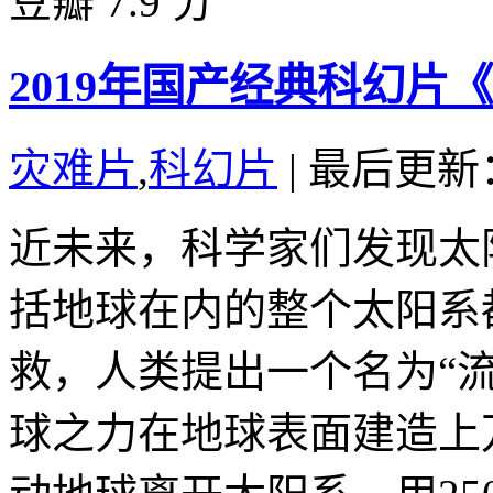
豆瓣 7.9 分
2019年国产经典科幻片
灾难片
,
科幻片
|
最后更新：2
近未来，科学家们发现太
括地球在内的整个太阳系
救，人类提出一个名为“
球之力在地球表面建造上