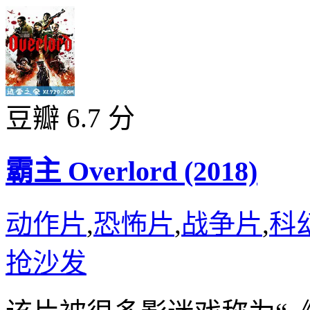
豆瓣 6.7 分
霸主 Overlord (2018)
动作片
,
恐怖片
,
战争片
,
科
抢沙发