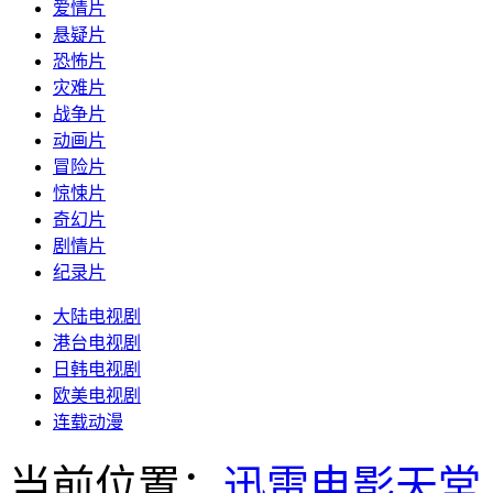
爱情片
悬疑片
恐怖片
灾难片
战争片
动画片
冒险片
惊悚片
奇幻片
剧情片
纪录片
大陆电视剧
港台电视剧
日韩电视剧
欧美电视剧
连载动漫
当前位置：
迅雷电影天堂