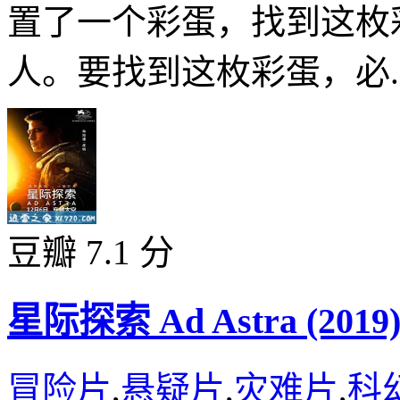
置了一个彩蛋，找到这枚
人。要找到这枚彩蛋，必..
豆瓣 7.1 分
星际探索 Ad Astra (2019
冒险片
,
悬疑片
,
灾难片
,
科