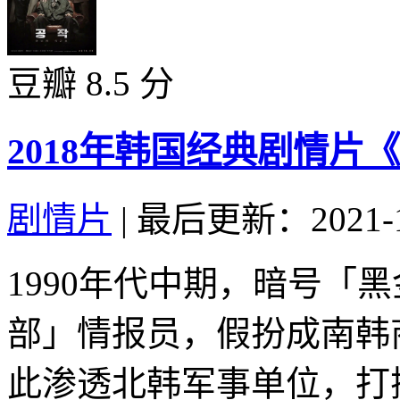
豆瓣 8.5 分
2018年韩国经典剧情片
剧情片
|
最后更新：2021-1
1990年代中期，暗号「
部」情报员，假扮成南韩
此渗透北韩军事单位，打