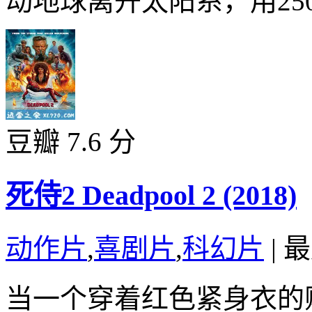
动地球离开太阳系，用2500
豆瓣 7.6 分
死侍2 Deadpool 2 (2018)
动作片
,
喜剧片
,
科幻片
|
最
当一个穿着红色紧身衣的