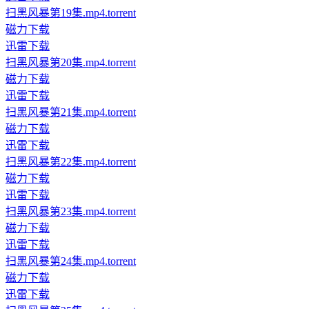
扫黑风暴第19集.mp4.torrent
磁力下载
迅雷下载
扫黑风暴第20集.mp4.torrent
磁力下载
迅雷下载
扫黑风暴第21集.mp4.torrent
磁力下载
迅雷下载
扫黑风暴第22集.mp4.torrent
磁力下载
迅雷下载
扫黑风暴第23集.mp4.torrent
磁力下载
迅雷下载
扫黑风暴第24集.mp4.torrent
磁力下载
迅雷下载