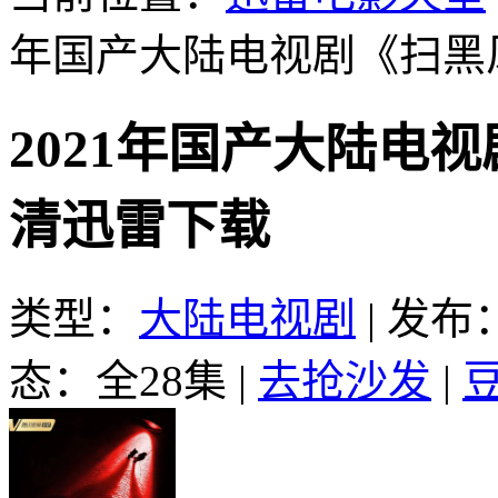
年国产大陆电视剧《扫黑
2021年国产大陆电视
清迅雷下载
类型：
大陆电视剧
|
发布：2
态：全28集
|
去抢沙发
|