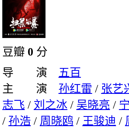
豆瓣
0
分
导 演
五百
主 演
孙红雷
/
张艺
志飞
/
刘之冰
/
吴晓亮
/
/
孙浩
/
周晓鸥
/
王骏迪
/