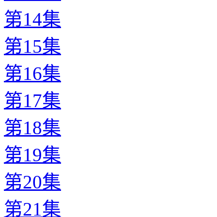
第14集
第15集
第16集
第17集
第18集
第19集
第20集
第21集