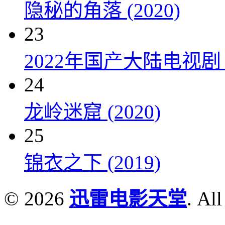
隐秘的角落 (2020)
23
2022年国产大陆电视剧
24
龙岭迷窟 (2020)
25
锦衣之下 (2019)
© 2026
迅雷电影天堂
. All