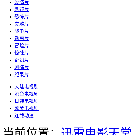
爱情片
悬疑片
恐怖片
灾难片
战争片
动画片
冒险片
惊悚片
奇幻片
剧情片
纪录片
大陆电视剧
港台电视剧
日韩电视剧
欧美电视剧
连载动漫
当前位置：
迅雷电影天堂