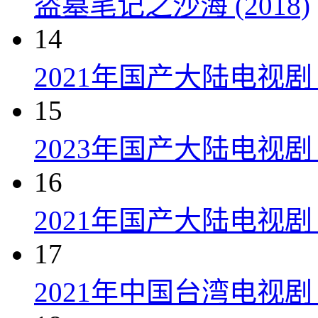
盗墓笔记之沙海 (2018)
14
2021年国产大陆电视
15
2023年国产大陆电视剧
16
2021年国产大陆电视剧
17
2021年中国台湾电视剧