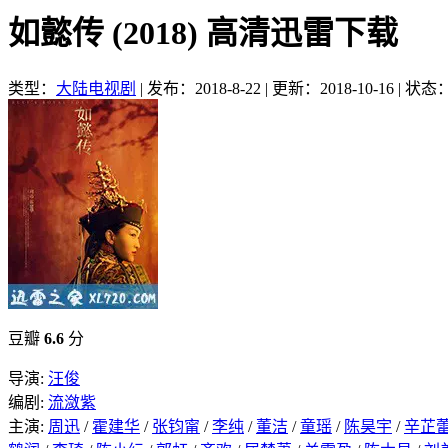
如懿传 (2018) 高清迅雷下载
类型：
大陆电视剧
|
发布：2018-8-22
|
更新：2018-10-16
|
状态
豆瓣
6.6
分
导演:
汪俊
编剧:
流潋紫
主演:
周迅
/
霍建华
/
张钧甯
/
李纯
/
董洁
/
童瑶
/
陈昊宇
/
辛芷