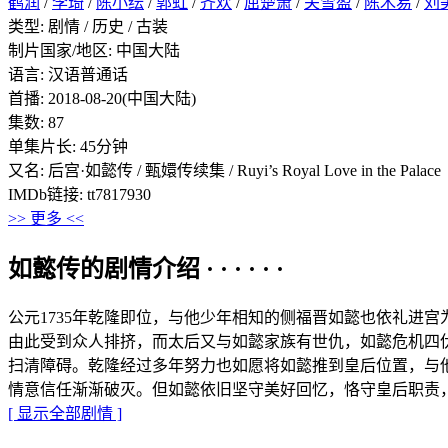
鹤润
/
李琦
/
陈小纭
/
郭虹
/
齐欢
/
屈楚萧
/
关雪盈
/
陈木易
/
刘
类型: 剧情 / 历史 / 古装
制片国家/地区: 中国大陆
语言: 汉语普通话
首播: 2018-08-20(中国大陆)
集数: 87
单集片长: 45分钟
又名: 后宫·如懿传 / 甄嬛传续集 / Ruyi’s Royal Love in the Palace
IMDb链接: tt7817930
>> 更多 <<
如懿传的剧情介绍 · · · · · ·
公元1735年乾隆即位，与他少年相知的侧福晋如懿也依礼进
由此受到众人排挤，而太后又与如懿家族有世仇，如懿危机四
扫清障碍。乾隆经过多年努力也如愿将如懿推到皇后位置，与
情意信任渐渐破灭。但如懿依旧坚守美好回忆，恪守皇后职责
[ 显示全部剧情 ]