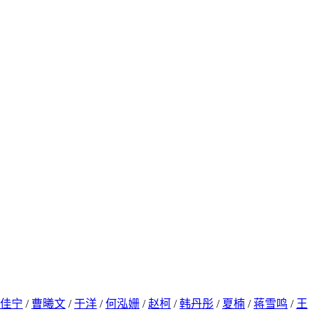
佳宁
/
曹曦文
/
于洋
/
何泓姗
/
赵柯
/
韩丹彤
/
夏楠
/
蒋雪鸣
/
王