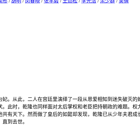
美彤
/
胡明
/
闵春晓
/
张丰毅
/
王劲松
/
李光洁
/
余少群
/
吴倩
宫为妃。从此，二人在宫廷里演绎了一段从恩爱相知到迷失破灭
伏。此时，乾隆也同样面对太后掌权和老臣把持朝政的难题。权
他共有天下。然而做了皇后的如懿却发现，乾隆已从少年夫君成
，直到去世。