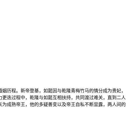
的婚姻历程。新帝登基，如懿因与乾隆青梅竹马的情分成为贵妃，
力更迭过程中，乾隆与如懿互相扶持，共同渡过难关，直到二人
长为成熟帝王，他的多疑善变以及帝王自私不断显露，两人间的