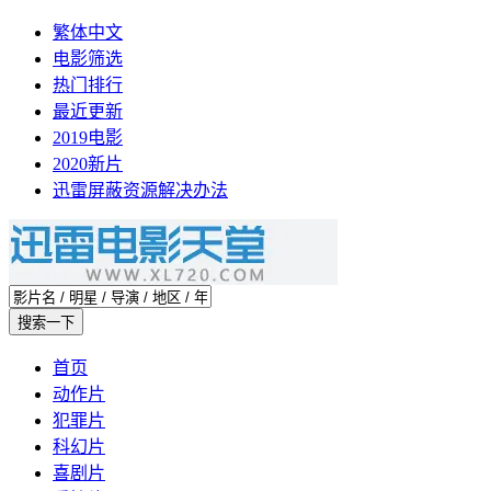
繁体中文
电影筛选
热门排行
最近更新
2019电影
2020新片
迅雷屏蔽资源解决办法
首页
动作片
犯罪片
科幻片
喜剧片