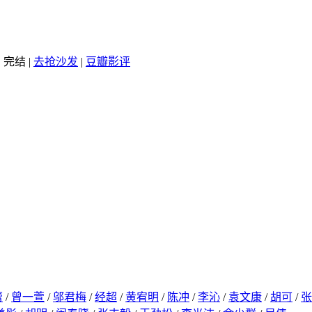
：完结
|
去抢沙发
|
豆瓣影评
蕾
/
曾一萱
/
邬君梅
/
经超
/
黄宥明
/
陈冲
/
李沁
/
袁文康
/
胡可
/
张