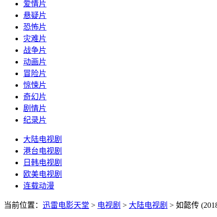
爱情片
悬疑片
恐怖片
灾难片
战争片
动画片
冒险片
惊悚片
奇幻片
剧情片
纪录片
大陆电视剧
港台电视剧
日韩电视剧
欧美电视剧
连载动漫
当前位置：
迅雷电影天堂
>
电视剧
>
大陆电视剧
>
如懿传 (2018