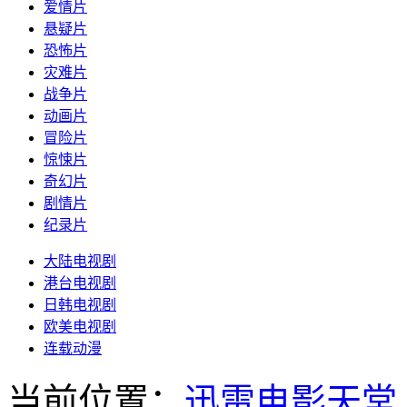
爱情片
悬疑片
恐怖片
灾难片
战争片
动画片
冒险片
惊悚片
奇幻片
剧情片
纪录片
大陆电视剧
港台电视剧
日韩电视剧
欧美电视剧
连载动漫
当前位置：
迅雷电影天堂