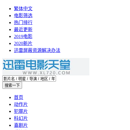
繁体中文
电影筛选
热门排行
最近更新
2019电影
2020新片
迅雷屏蔽资源解决办法
首页
动作片
犯罪片
科幻片
喜剧片