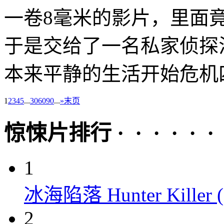
一卷8毫米的影片，里面
于是交给了一名私家侦探
本来平静的生活开始危机四伏
1
2
3
4
5
...
30
60
90
...
»
末页
惊悚片排行 · · · · · ·
1
冰海陷落 Hunter Killer (
2