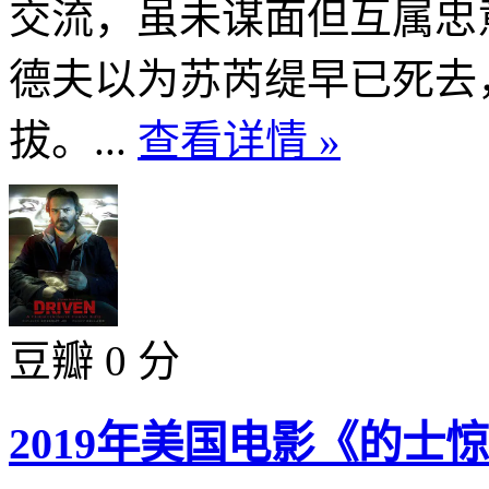
交流，虽未谋面但互属忠
德夫以为苏芮缇早已死去
拔。...
查看详情 »
豆瓣 0 分
2019年美国电影《的士