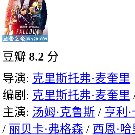
豆瓣
8.2
分
导演:
克里斯托弗·麦奎里
编剧:
克里斯托弗·麦奎里
主演:
汤姆·克鲁斯
/
亨利
/
丽贝卡·弗格森
/
西恩·哈