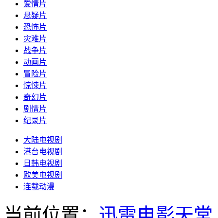
爱情片
悬疑片
恐怖片
灾难片
战争片
动画片
冒险片
惊悚片
奇幻片
剧情片
纪录片
大陆电视剧
港台电视剧
日韩电视剧
欧美电视剧
连载动漫
当前位置：
迅雷电影天堂