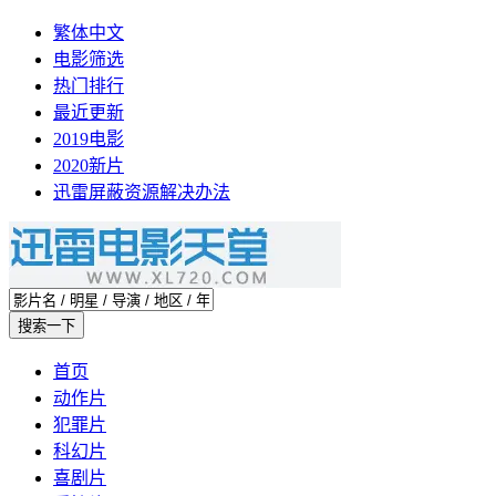
繁体中文
电影筛选
热门排行
最近更新
2019电影
2020新片
迅雷屏蔽资源解决办法
首页
动作片
犯罪片
科幻片
喜剧片