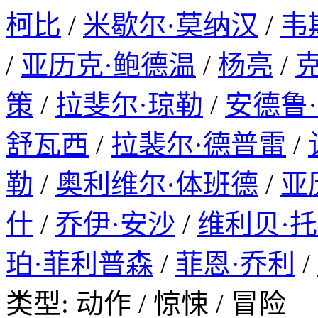
柯比
/
米歇尔·莫纳汉
/
韦
/
亚历克·鲍德温
/
杨亮
/
策
/
拉斐尔·琼勒
/
安德鲁
舒瓦西
/
拉裴尔·德普雷
/
勒
/
奥利维尔·体班德
/
亚
什
/
乔伊·安沙
/
维利贝·
珀·菲利普森
/
菲恩·乔利
/
类型: 动作 / 惊悚 / 冒险