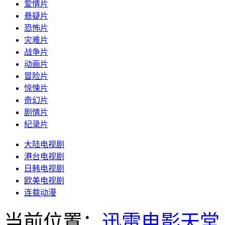
爱情片
悬疑片
恐怖片
灾难片
战争片
动画片
冒险片
惊悚片
奇幻片
剧情片
纪录片
大陆电视剧
港台电视剧
日韩电视剧
欧美电视剧
连载动漫
当前位置：
迅雷电影天堂