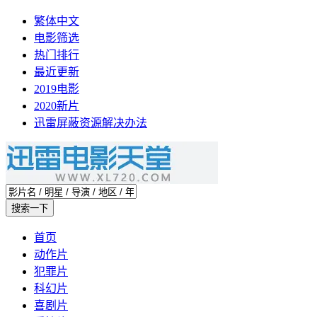
繁体中文
电影筛选
热门排行
最近更新
2019电影
2020新片
迅雷屏蔽资源解决办法
首页
动作片
犯罪片
科幻片
喜剧片