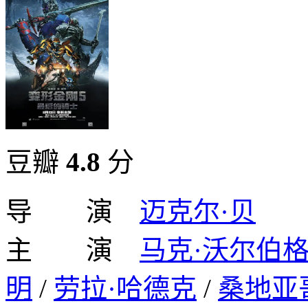
豆瓣
4.8
分
导 演
迈克尔·贝
主 演
马克·沃尔伯
明
/
劳拉·哈德克
/
桑地亚