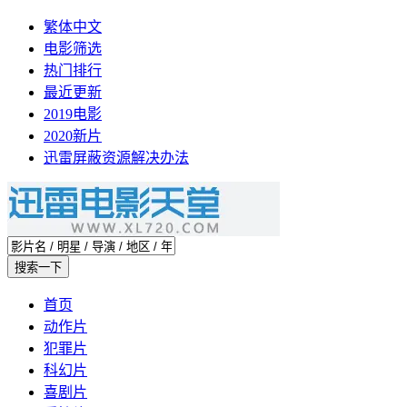
繁体中文
电影筛选
热门排行
最近更新
2019电影
2020新片
迅雷屏蔽资源解决办法
首页
动作片
犯罪片
科幻片
喜剧片