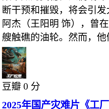
断干预和摧毁，将会引发
阿杰（王阳明 饰），曾
艘触礁的油轮。然而，他们
豆瓣 0 分
2025年国产灾难片《工