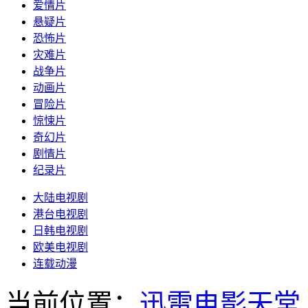
爱情片
悬疑片
恐怖片
灾难片
战争片
动画片
冒险片
惊悚片
奇幻片
剧情片
纪录片
大陆电视剧
港台电视剧
日韩电视剧
欧美电视剧
连载动漫
当前位置：
迅雷电影天堂