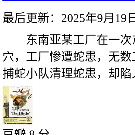
最后更新：2025年9月19
东南亚某工厂在一次意
穴，工厂惨遭蛇患，无数
捕蛇小队清理蛇患，却陷入更大
豆瓣 8 分