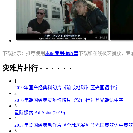
下载提示：推荐使用
本站专用播放器
下载和在线极速播放，专
灾难片排行 · · · · · ·
1
2019年国产经典科幻片《流浪地球》蓝光国语中字
2
2016年韩国经典灾难惊悚片《釜山行》蓝光韩语中字
3
星际探索 Ad Astra (2019)
4
2017年美国经典动作片《全球风暴》蓝光国英双语中英
5