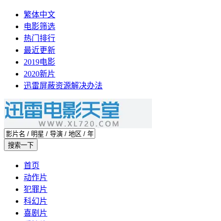
繁体中文
电影筛选
热门排行
最近更新
2019电影
2020新片
迅雷屏蔽资源解决办法
首页
动作片
犯罪片
科幻片
喜剧片