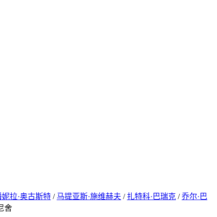
潘妮拉·奥古斯特
/
马提亚斯·施维赫夫
/
扎特科·巴瑞克
/
乔尔·巴
尼舍