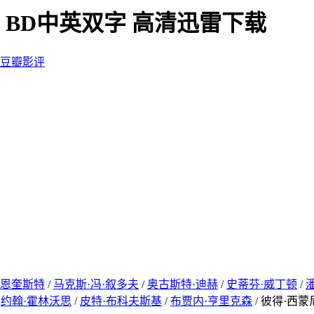
》BD中英双字 高清迅雷下载
豆瓣影评
·恩奎斯特
/
马克斯·冯·叙多夫
/
奥古斯特·迪赫
/
史蒂芬·威丁顿
/
/
约翰·霍林沃思
/
皮特·布科夫斯基
/
布贾内·亨里克森
/ 彼得·西蒙