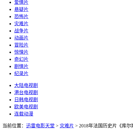
爱情片
悬疑片
恐怖片
灾难片
战争片
动画片
冒险片
惊悚片
奇幻片
剧情片
纪录片
大陆电视剧
港台电视剧
日韩电视剧
欧美电视剧
连载动漫
当前位置：
迅雷电影天堂
>
灾难片
>
2018年法国历史片《库