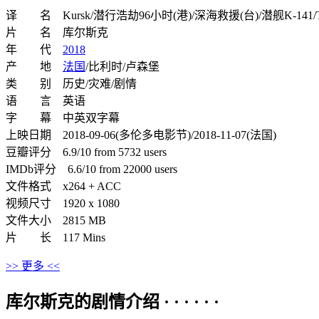
译 名 Kursk/潜行浩劫96小时(港)/深海救援(台)/潜舰K-141/Th
片 名 库尔斯克
年 代
2018
产 地
法国
/比利时/卢森堡
类 别 历史/灾难/剧情
语 言 英语
字 幕 中英双字幕
上映日期 2018-09-06(多伦多电影节)/2018-11-07(法国)
豆瓣评分 6.9/10 from 5732 users
IMDb评分 6.6/10 from 22000 users
文件格式 x264 + ACC
视频尺寸 1920 x 1080
文件大小 2815 MB
片 长 117 Mins
>> 更多 <<
库尔斯克的剧情介绍 · · · · · ·