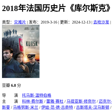
2018年法国历史片《库尔斯克
类型：
灾难片
|
发布：2019-3-16
|
更新：2024-12-13
|
去抢沙发
|
豆瓣
6.8
分
导 演
托马斯·温特伯格
主 演
科林·费尔斯
/
蕾雅·赛杜
/
马提亚斯·修奈尔
/
迈克尔
斯曼
/
马格努斯·米兰
/
伊娃·范·德·古奇特
/
古斯塔夫·汉马斯顿