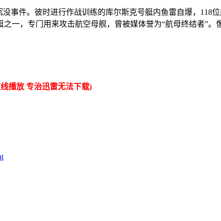
”沉没事件。彼时进行作战训练的库尔斯克号艇内鱼雷自爆，1
之一，专门用来攻击航空母舰，曾被媒体誉为“航母终结者”。像
线播放 专治迅雷无法下载)
t