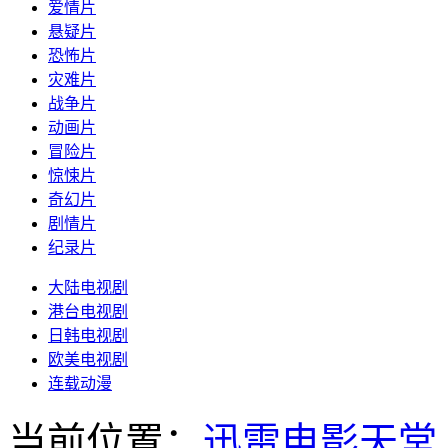
爱情片
悬疑片
恐怖片
灾难片
战争片
动画片
冒险片
惊悚片
奇幻片
剧情片
纪录片
大陆电视剧
港台电视剧
日韩电视剧
欧美电视剧
连载动漫
当前位置：
迅雷电影天堂