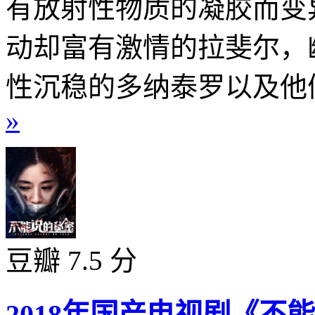
有放射性物质的凝胶而变
动却富有激情的拉斐尔，
性沉稳的多纳泰罗以及他们
»
豆瓣 7.5 分
2018年国产电视剧《不能