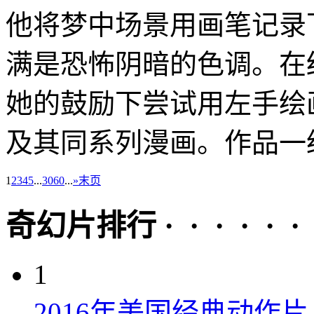
他将梦中场景用画笔记录
满是恐怖阴暗的色调。在
她的鼓励下尝试用左手绘
及其同系列漫画。作品一经
1
2
3
4
5
...
30
60
...
»
末页
奇幻片排行 · · · · · ·
1
2016年美国经典动作