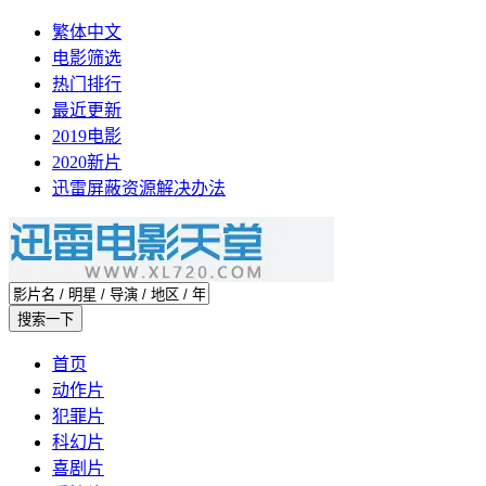
繁体中文
电影筛选
热门排行
最近更新
2019电影
2020新片
迅雷屏蔽资源解决办法
首页
动作片
犯罪片
科幻片
喜剧片