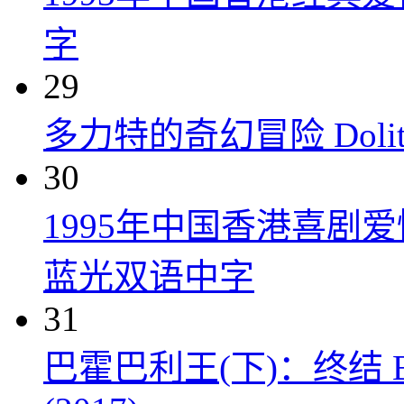
字
29
多力特的奇幻冒险 Dolittle
30
1995年中国香港喜剧
蓝光双语中字
31
巴霍巴利王(下)：终结 Baahub