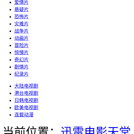
爱情片
悬疑片
恐怖片
灾难片
战争片
动画片
冒险片
惊悚片
奇幻片
剧情片
纪录片
大陆电视剧
港台电视剧
日韩电视剧
欧美电视剧
连载动漫
当前位置：
迅雷电影天堂