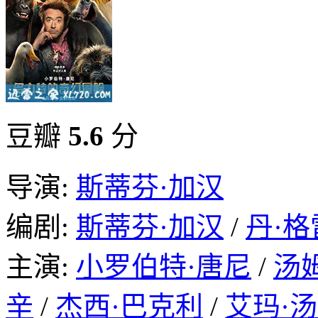
豆瓣
5.6
分
导演:
斯蒂芬·加汉
编剧:
斯蒂芬·加汉
/
丹·
主演:
小罗伯特·唐尼
/
汤
辛
/
杰西·巴克利
/
艾玛·