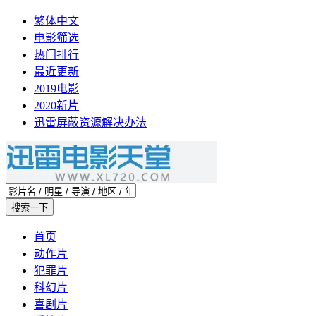
繁体中文
电影筛选
热门排行
最近更新
2019电影
2020新片
迅雷屏蔽资源解决办法
首页
动作片
犯罪片
科幻片
喜剧片