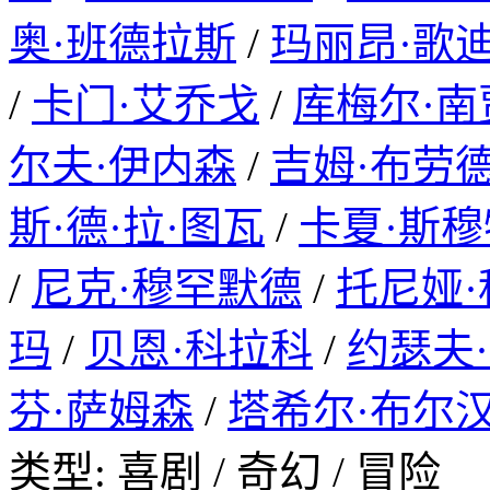
奥·班德拉斯
/
玛丽昂·歌
/
卡门·艾乔戈
/
库梅尔·南
尔夫·伊内森
/
吉姆·布劳
斯·德·拉·图瓦
/
卡夏·斯
/
尼克·穆罕默德
/
托尼娅
玛
/
贝恩·科拉科
/
约瑟夫
芬·萨姆森
/
塔希尔·布尔
类型: 喜剧 / 奇幻 / 冒险