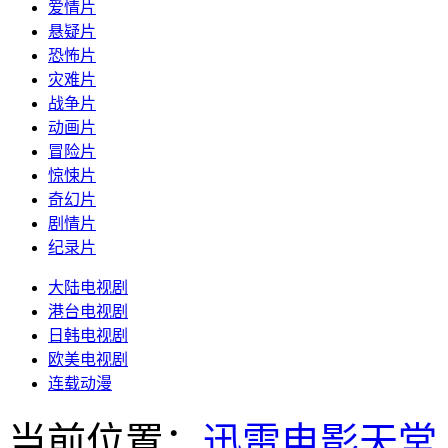
爱情片
悬疑片
恐怖片
灾难片
战争片
动画片
冒险片
惊悚片
奇幻片
剧情片
纪录片
大陆电视剧
港台电视剧
日韩电视剧
欧美电视剧
连载动漫
当前位置：
迅雷电影天堂