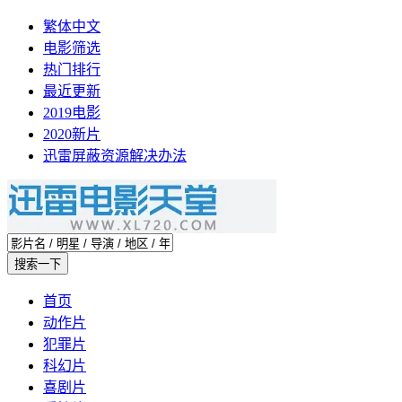
繁体中文
电影筛选
热门排行
最近更新
2019电影
2020新片
迅雷屏蔽资源解决办法
首页
动作片
犯罪片
科幻片
喜剧片