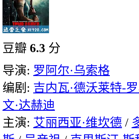
豆瓣
6.3
分
导演:
罗阿尔·乌索格
编剧:
吉内瓦·德沃莱特-
文·达赫迪
主演:
艾丽西亚·维坎德
/