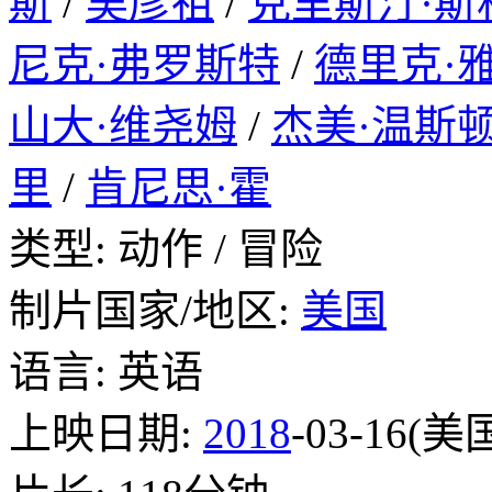
斯
/
吴彦祖
/
克里斯汀·斯
尼克·弗罗斯特
/
德里克·
山大·维尧姆
/
杰美·温斯
里
/
肯尼思·霍
类型: 动作 / 冒险
制片国家/地区:
美国
语言: 英语
上映日期:
2018
-03-16(