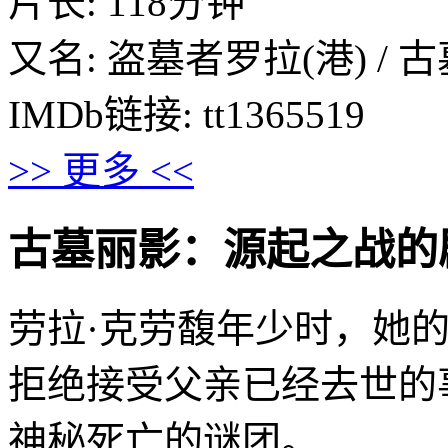
片长: 118分钟
又名: 盗墓者罗拉(港) / 
IMDb链接: tt1365519
>> 更多 <<
古墓丽影：源起之战的剧情介绍 
劳拉·克劳馥年少时，她
拒绝接受父亲已经去世的
神秘死亡的谜团。