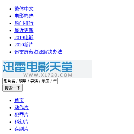
繁体中文
电影筛选
热门排行
最近更新
2019电影
2020新片
迅雷屏蔽资源解决办法
首页
动作片
犯罪片
科幻片
喜剧片