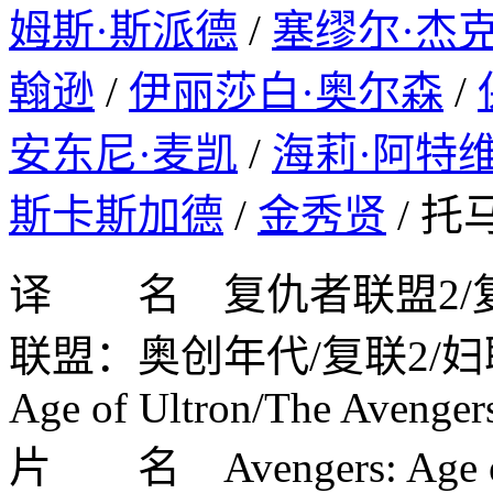
姆斯·斯派德
/
塞缪尔·杰
翰逊
/
伊丽莎白·奥尔森
/
安东尼·麦凯
/
海莉·阿特
斯卡斯加德
/
金秀贤
/ 托
译 名 复仇者联盟2/
联盟：奥创年代/复联2/妇联2(豆
Age of Ultron/The Avengers
片 名 Avengers: Age of