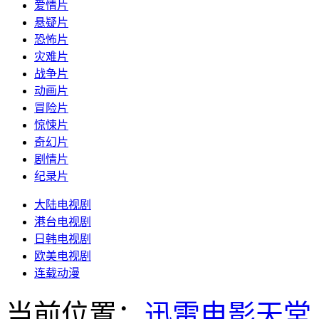
爱情片
悬疑片
恐怖片
灾难片
战争片
动画片
冒险片
惊悚片
奇幻片
剧情片
纪录片
大陆电视剧
港台电视剧
日韩电视剧
欧美电视剧
连载动漫
当前位置：
迅雷电影天堂