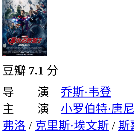
豆瓣
7.1
分
导 演
乔斯·韦登
主 演
小罗伯特·唐
弗洛
/
克里斯·埃文斯
/
斯