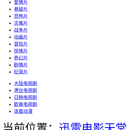
爱情片
悬疑片
恐怖片
灾难片
战争片
动画片
冒险片
惊悚片
奇幻片
剧情片
纪录片
大陆电视剧
港台电视剧
日韩电视剧
欧美电视剧
连载动漫
当前位置：
迅雷电影天堂