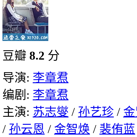
豆瓣
8.2
分
导演:
李章焄
编剧:
李章焄
主演:
苏志燮
/
孙艺珍
/
金
/
孙云恩
/
金智焕
/
裴侑蓝