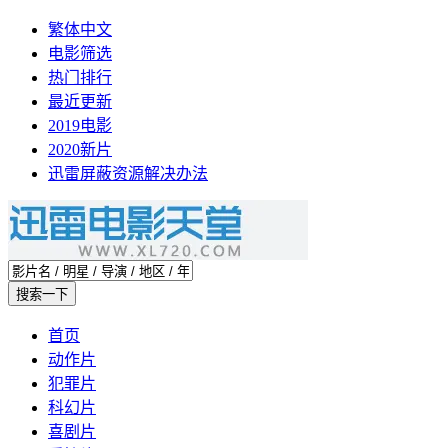
繁体中文
电影筛选
热门排行
最近更新
2019电影
2020新片
迅雷屏蔽资源解决办法
首页
动作片
犯罪片
科幻片
喜剧片