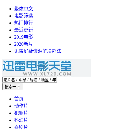
繁体中文
电影筛选
热门排行
最近更新
2019电影
2020新片
迅雷屏蔽资源解决办法
首页
动作片
犯罪片
科幻片
喜剧片