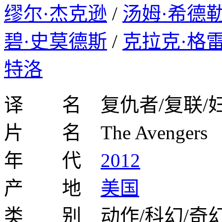
缪尔·杰克逊
/
汤姆·希德
碧·史莫德斯
/
克拉克·格
特洛
译 名 复仇者/复联/妇
片 名 The Avengers
年 代
2012
产 地
美国
类 别 动作/科幻/奇幻