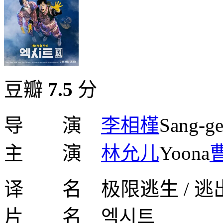
豆瓣
7.5
分
导 演
李相槿
Sang-g
主 演
林允儿
Yoona
译 名 极限逃生 / 逃出口 
片 名 엑시트