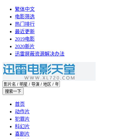
繁体中文
电影筛选
热门排行
最近更新
2019电影
2020新片
迅雷屏蔽资源解决办法
首页
动作片
犯罪片
科幻片
喜剧片