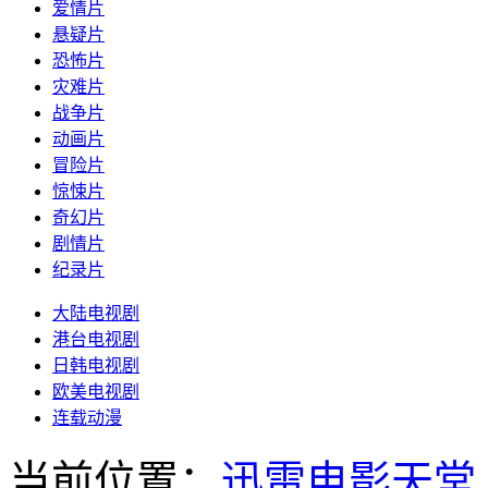
爱情片
悬疑片
恐怖片
灾难片
战争片
动画片
冒险片
惊悚片
奇幻片
剧情片
纪录片
大陆电视剧
港台电视剧
日韩电视剧
欧美电视剧
连载动漫
当前位置：
迅雷电影天堂