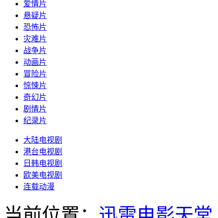
爱情片
悬疑片
恐怖片
灾难片
战争片
动画片
冒险片
惊悚片
奇幻片
剧情片
纪录片
大陆电视剧
港台电视剧
日韩电视剧
欧美电视剧
连载动漫
当前位置：
迅雷电影天堂