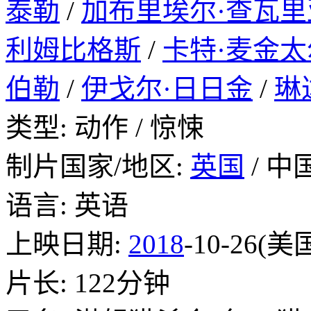
泰勒
/
加布里埃尔·查瓦里
利姆比格斯
/
卡特·麦金太
伯勒
/
伊戈尔·日日金
/
琳
类型: 动作 / 惊悚
制片国家/地区:
英国
/ 中
语言: 英语
上映日期:
2018
-10-26(美
片长: 122分钟