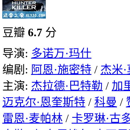
豆瓣
6.7
分
导演:
多诺万·玛什
编剧:
阿恩·施密特
/
杰米·
主演:
杰拉德·巴特勒
/
加
迈克尔·恩奎斯特
/
科曼
/
雷恩·麦帕林
/
卡罗琳·古