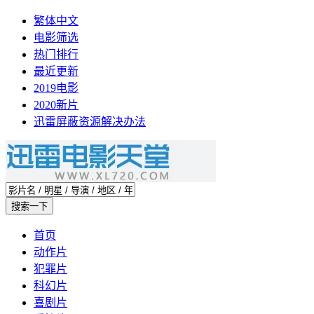
繁体中文
电影筛选
热门排行
最近更新
2019电影
2020新片
迅雷屏蔽资源解决办法
首页
动作片
犯罪片
科幻片
喜剧片