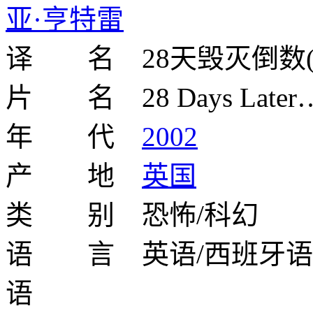
亚·亨特雷
译 名 28天毁灭倒数(台)
片 名 28 Days Later
年 代
2002
产 地
英国
类 别 恐怖/科幻
语 言 英语/西班牙语/
语