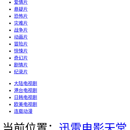
爱情片
悬疑片
恐怖片
灾难片
战争片
动画片
冒险片
惊悚片
奇幻片
剧情片
纪录片
大陆电视剧
港台电视剧
日韩电视剧
欧美电视剧
连载动漫
当前位置：
迅雷电影天堂