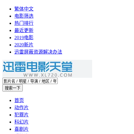
繁体中文
电影筛选
热门排行
最近更新
2019电影
2020新片
迅雷屏蔽资源解决办法
首页
动作片
犯罪片
科幻片
喜剧片