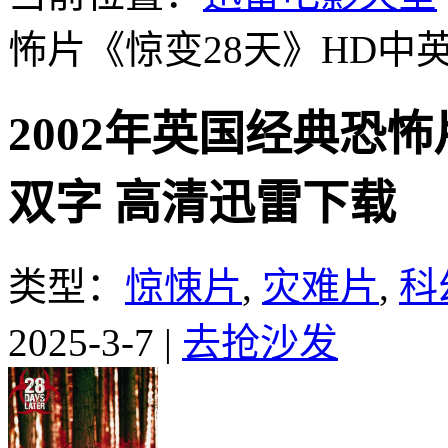
怖片《惊变28天》HD中
2002年英国经典恐怖
双字 高清迅雷下载
类型：
惊悚片
,
灾难片
,
科
2025-3-7
|
去抢沙发