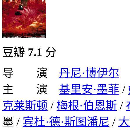
豆瓣
7.1
分
导 演
丹尼·博伊尔
主 演
基里安·墨菲
/
克莱斯顿
/
梅根·伯恩斯
/
墨 /
宾杜·德·斯图潘尼
/
大