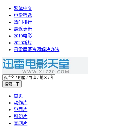
繁体中文
电影筛选
热门排行
最近更新
2019电影
2020新片
迅雷屏蔽资源解决办法
首页
动作片
犯罪片
科幻片
喜剧片