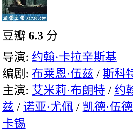
豆瓣
6.3
分
导演:
约翰·卡拉辛斯基
编剧:
布莱恩·伍兹
/
斯科
主演:
艾米莉·布朗特
/
约
兹
/
诺亚·尤佩
/
凯德·伍
卡锡