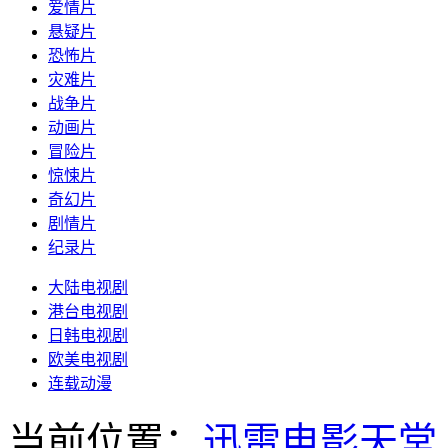
爱情片
悬疑片
恐怖片
灾难片
战争片
动画片
冒险片
惊悚片
奇幻片
剧情片
纪录片
大陆电视剧
港台电视剧
日韩电视剧
欧美电视剧
连载动漫
当前位置：
迅雷电影天堂