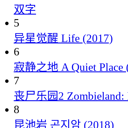
双字
5
异星觉醒 Life (2017)
6
寂静之地 A Quiet Place (
7
丧尸乐园2 Zombieland: Do
8
昆池岩 곤지암 (2018)