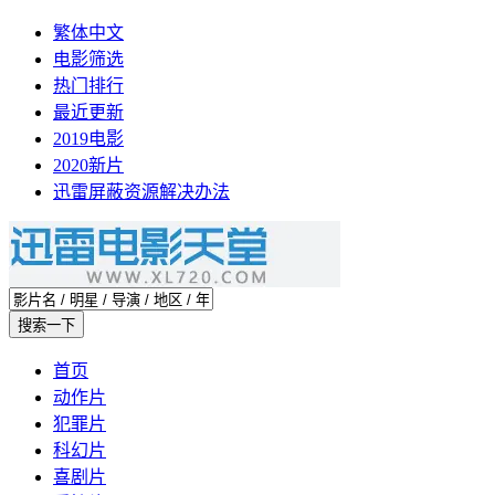
繁体中文
电影筛选
热门排行
最近更新
2019电影
2020新片
迅雷屏蔽资源解决办法
首页
动作片
犯罪片
科幻片
喜剧片