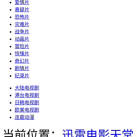
爱情片
悬疑片
恐怖片
灾难片
战争片
动画片
冒险片
惊悚片
奇幻片
剧情片
纪录片
大陆电视剧
港台电视剧
日韩电视剧
欧美电视剧
连载动漫
当前位置：
迅雷电影天堂