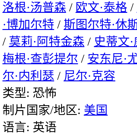
洛根·汤普森
/
欧文·泰格
/
·博加尔特
/
斯图尔特·休
/
莫莉·阿特金森
/
史蒂文
梅根·查彭提尔
/
安东尼·
尔·内利瑟
/
尼尔·克容
类型: 恐怖
制片国家/地区:
美国
语言: 英语