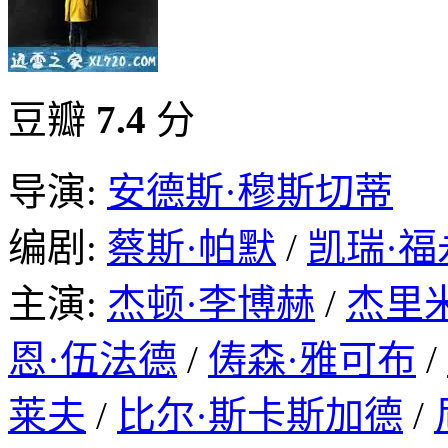
豆瓣
7.4
分
导演:
安德斯·穆斯切蒂
编剧:
蔡斯·帕默
/
凯瑞·福
主演:
杰顿·李博赫
/
杰里米
恩·伍法德
/
俦森·雅可布
/
莱夫
/
比尔·斯卡斯加德
/