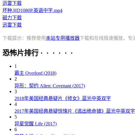
迅雷下载
坏种.HD1080P.英语中字.mp4
磁力下载
迅雷下载
下载提示：推荐使用
本站专用播放器
下载和在线极速播放，专
恐怖片排行 · · · · · ·
1
霸主 Overlord (2018)
2
异形：契约 Alien: Covenant (2017)
3
2018年美国经典悬疑片《修女》蓝光中英双字
4
2017年美国经典悬疑惊悚片《逃出绝命镇》蓝光中英双字
5
异星觉醒 Life (2017)
6