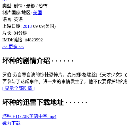
类型: 剧情 / 悬疑 / 恐怖
制片国家/地区:
美国
语言: 英语
上映日期:
2018
-09-09(美国)
片长: 84分钟
IMDb链接: tt4823992
>> 更多 <<
坏种的剧情介绍 · · · · · ·
罗伯·劳自导自演的惊悚恐怖片。麦肯娜·格瑞丝(《天才少女》
否参与了这起事件。进一步的事情发生了，他不仅要保护她的
[ 显示全部剧情 ]
坏种的迅雷下载地址 · · · · · ·
坏种.HD720P.英语中字.mp4
磁力下载