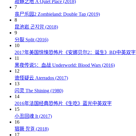
寂静之地 A Quiet Place (2018)
7
丧尸乐园2 Zombieland: Double Tap (2019)
8
昆池岩 곤지암 (2018)
9
分裂 Split (2016)
10
2017年美国惊悚恐怖片《安娜贝尔2：诞生》BD中英双字
11
黑夜传说5：血战 Underworld: Blood Wars (2016)
12
诡怪疑云 Aterrados (2017)
13
闪灵 The Shining (1980)
14
2016年法国经典恐怖片《生吃》蓝光中英双字
15
小丑回魂 It (2017)
16
猖獗 창궐 (2018)
17