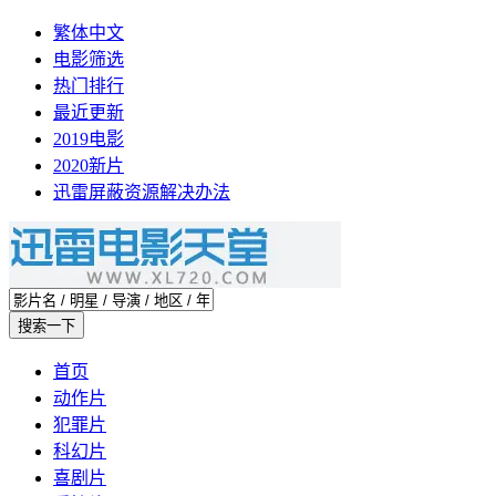
繁体中文
电影筛选
热门排行
最近更新
2019电影
2020新片
迅雷屏蔽资源解决办法
首页
动作片
犯罪片
科幻片
喜剧片