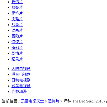
爱情片
悬疑片
恐怖片
灾难片
战争片
动画片
冒险片
惊悚片
奇幻片
剧情片
纪录片
大陆电视剧
港台电视剧
日韩电视剧
欧美电视剧
连载动漫
当前位置：
迅雷电影天堂
>
恐怖片
>
坏种 The Bad Seed (2018)