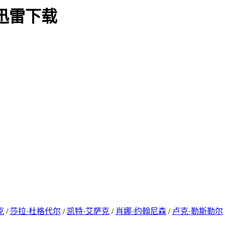
高清迅雷下载
克
/
莎拉·杜格代尔
/
凯特·艾萨克
/
肖娜·约翰尼森
/
卢克·勒斯勒尔