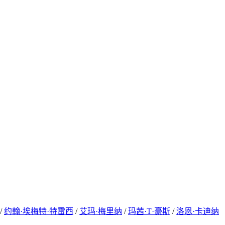
/
约翰·埃梅特·特雷西
/
艾玛·梅里纳
/
玛茜·T·豪斯
/
洛恩·卡迪纳