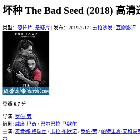
坏种 The Bad Seed (2018) 
类型：
恐怖片
,
悬疑片
|
发布：2019-2-17
|
去抢沙发
|
豆瓣影评
豆瓣
6.7
分
导演:
罗伯·劳
编剧:
威廉·玛奇
/
巴尔巴拉·马歇尔
主演:
麦肯娜·格瑞丝
/
卡拉·布欧诺
/
罗伯·劳
/
帕特里夏·麦科马
尔