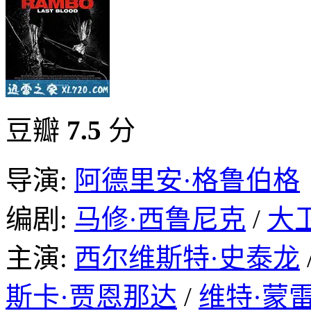
豆瓣
7.5
分
导演:
阿德里安·格鲁伯格
编剧:
马修·西鲁尼克
/
大
主演:
西尔维斯特·史泰龙
斯卡·贾恩那达
/
维特·蒙