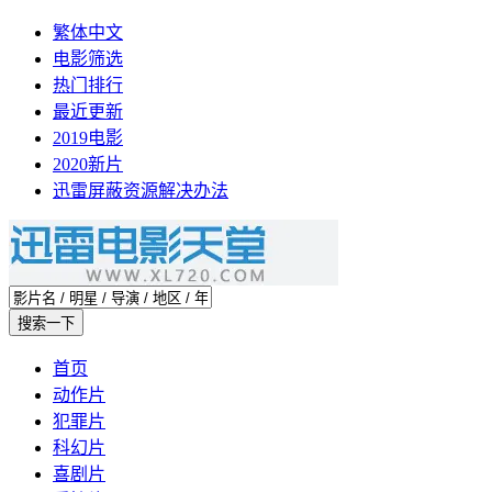
繁体中文
电影筛选
热门排行
最近更新
2019电影
2020新片
迅雷屏蔽资源解决办法
首页
动作片
犯罪片
科幻片
喜剧片