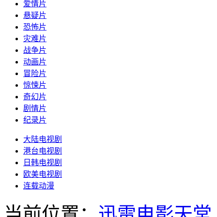
爱情片
悬疑片
恐怖片
灾难片
战争片
动画片
冒险片
惊悚片
奇幻片
剧情片
纪录片
大陆电视剧
港台电视剧
日韩电视剧
欧美电视剧
连载动漫
当前位置：
迅雷电影天堂