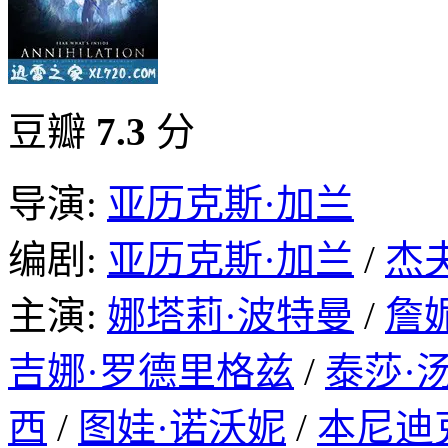
豆瓣
7.3
分
导演:
亚历克斯·加兰
编剧:
亚历克斯·加兰
/
杰
主演:
娜塔莉·波特曼
/
詹
吉娜·罗德里格兹
/
泰莎·
西
/
图娃·诺沃妮
/
本尼迪