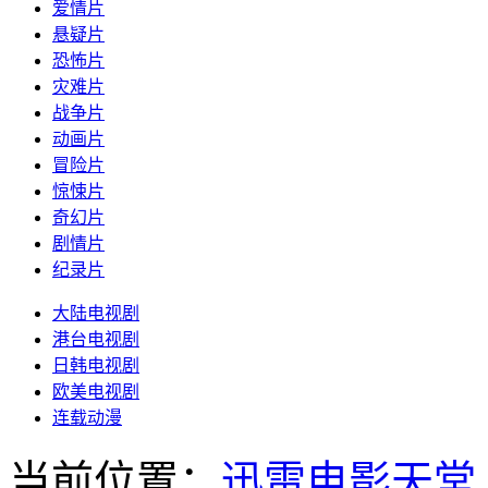
爱情片
悬疑片
恐怖片
灾难片
战争片
动画片
冒险片
惊悚片
奇幻片
剧情片
纪录片
大陆电视剧
港台电视剧
日韩电视剧
欧美电视剧
连载动漫
当前位置：
迅雷电影天堂