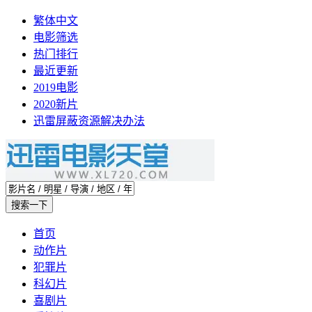
繁体中文
电影筛选
热门排行
最近更新
2019电影
2020新片
迅雷屏蔽资源解决办法
首页
动作片
犯罪片
科幻片
喜剧片