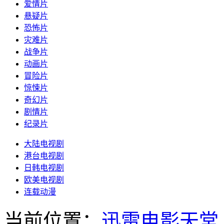
爱情片
悬疑片
恐怖片
灾难片
战争片
动画片
冒险片
惊悚片
奇幻片
剧情片
纪录片
大陆电视剧
港台电视剧
日韩电视剧
欧美电视剧
连载动漫
当前位置：
迅雷电影天堂