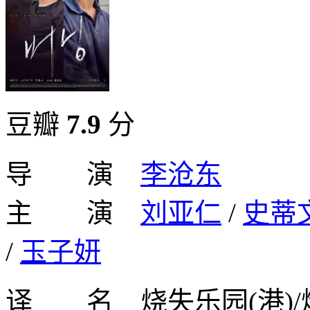
豆瓣
7.9
分
导 演
李沧东
主 演
刘亚仁
/
史蒂
/
玉子妍
译 名 烧失乐园(港)/燃