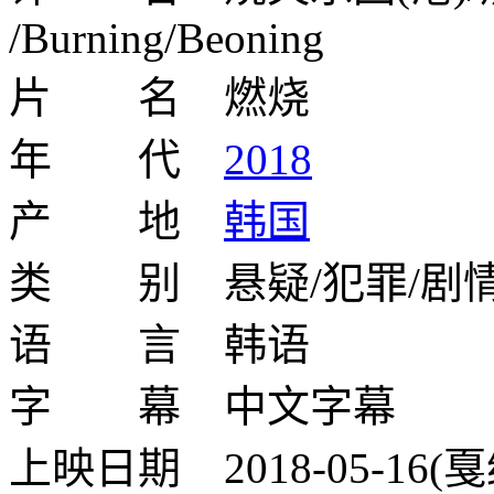
/Burning/Beoning
片 名 燃烧
年 代
2018
产 地
韩国
类 别 悬疑/犯罪/剧
语 言 韩语
字 幕 中文字幕
上映日期 2018-05-16(戛纳