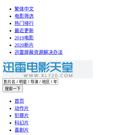
繁体中文
电影筛选
热门排行
最近更新
2019电影
2020新片
迅雷屏蔽资源解决办法
首页
动作片
犯罪片
科幻片
喜剧片