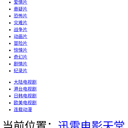
爱情片
悬疑片
恐怖片
灾难片
战争片
动画片
冒险片
惊悚片
奇幻片
剧情片
纪录片
大陆电视剧
港台电视剧
日韩电视剧
欧美电视剧
连载动漫
当前位置：
迅雷电影天堂