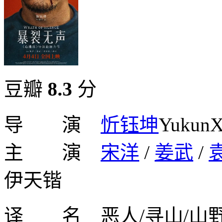
豆瓣
8.3
分
导 演
忻钰坤
YukunX
主 演
宋洋
/
姜武
/
伊天锴
译 名 恶人/寻山/山野追踪/Vil