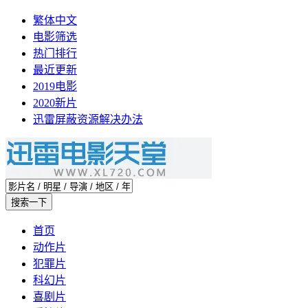
繁体中文
电影筛选
热门排行
最近更新
2019电影
2020新片
迅雷屏蔽资源解决办法
首页
动作片
犯罪片
科幻片
喜剧片