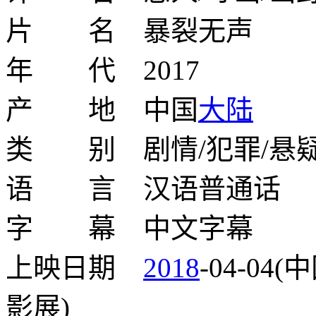
片 名 暴裂无声
年 代 2017
产 地 中国
大陆
类 别 剧情/犯罪/悬
语 言 汉语普通话
字 幕 中文字幕
上映日期
2018
-04-04(
影展)