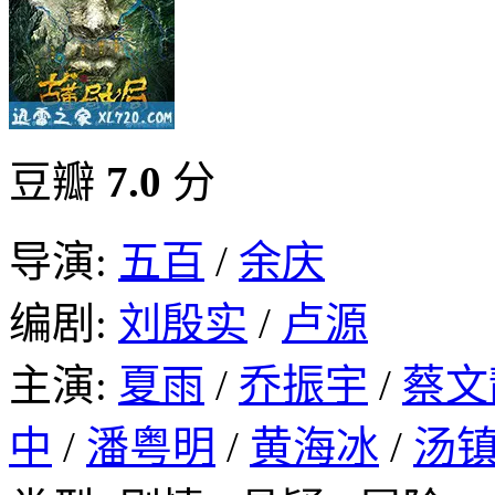
豆瓣
7.0
分
导演:
五百
/
余庆
编剧:
刘殷实
/
卢源
主演:
夏雨
/
乔振宇
/
蔡文
中
/
潘粤明
/
黄海冰
/
汤