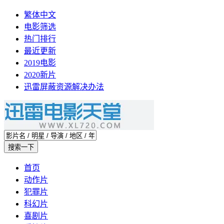
繁体中文
电影筛选
热门排行
最近更新
2019电影
2020新片
迅雷屏蔽资源解决办法
首页
动作片
犯罪片
科幻片
喜剧片