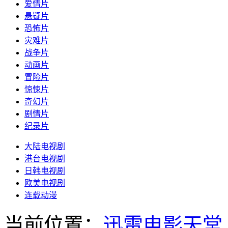
爱情片
悬疑片
恐怖片
灾难片
战争片
动画片
冒险片
惊悚片
奇幻片
剧情片
纪录片
大陆电视剧
港台电视剧
日韩电视剧
欧美电视剧
连载动漫
当前位置：
迅雷电影天堂