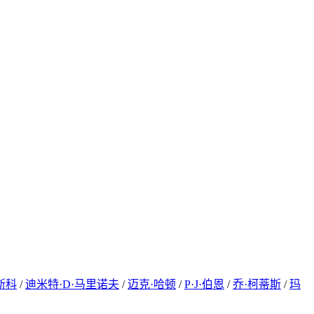
斯科
/
迪米特·D·马里诺夫
/
迈克·哈顿
/
P·J·伯恩
/
乔·柯蒂斯
/
玛