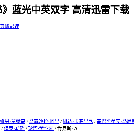
书》蓝光中英双字 高清迅雷下载
豆瓣影评
维果·莫腾森
/
马赫沙拉·阿里
/
琳达·卡德里尼
/
塞巴斯蒂安·马尼
诺
/
保罗·斯隆
/
珍娜·劳伦索
/ 肯尼斯·以