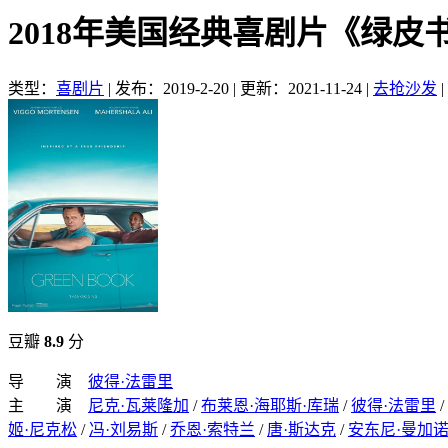
2018年美国经典喜剧片《绿皮
类型：
喜剧片
|
发布：2019-2-20
|
更新：2021-11-24
|
去抢沙发
|
豆瓣
8.9
分
导 演
彼得·法雷里
主 演
尼克·瓦莱隆加
/
布莱恩·海耶斯·库瑞
/
彼得·法雷里
/
姬·尼克松
/
冯·刘易斯
/
乔恩·索特兰
/
唐·斯达克
/
安东尼·曼加