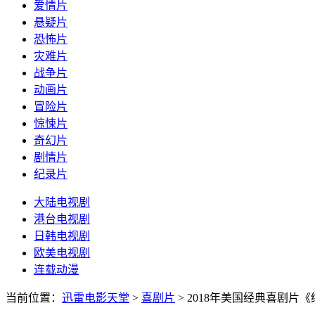
爱情片
悬疑片
恐怖片
灾难片
战争片
动画片
冒险片
惊悚片
奇幻片
剧情片
纪录片
大陆电视剧
港台电视剧
日韩电视剧
欧美电视剧
连载动漫
当前位置：
迅雷电影天堂
>
喜剧片
>
2018年美国经典喜剧片