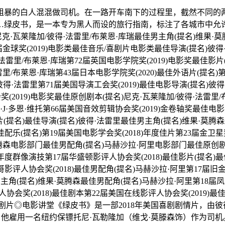
粗暴的白人混混做司机。在一路开车南下的过程里，截然不同的
…绿皮书，是一本专为黑人而设的旅行指南，标注了各城市中允
伯克/尼克·瓦莱隆加/彼得·法雷里/布莱恩·库瑞最佳男主角(提名)维
76届金球奖(2019)电影类最佳音乐/喜剧片电影类最佳导演(提名)
雷里/布莱恩·库瑞第72届英国电影学院奖(2019)电影奖最佳影
/布莱恩·库瑞第43届日本电影学院奖(2020)最佳外语片(提名)第
名)彼得·法雷里第71届美国导演工会奖(2019)最佳电影导演(提名)彼
2019)电影奖最佳原创剧本(提名)尼克·瓦莱隆加/彼得·法雷里/
克·J·多恩·维托第66届美国音效剪辑协会奖(2019)金卷轴奖最佳电
影片(提名)最佳导演(提名)彼得·法雷里最佳男主角(提名)维果·莫
配乐(提名)第19届美国电影学会奖(2018)年度佳片第23届金卫星
腾森电影部门最佳男配角(提名)马赫沙拉·阿里电影部门最佳原创剧本
库瑞年度群像演技第17届华盛顿影评人协会奖(2018)最佳影片(提
哥影评人协会奖(2018)最佳男配角(提名)马赫沙拉·阿里第17届旧
佳男主角(提名)维果·莫腾森最佳男配角(提名)马赫沙拉·阿里第18届
奖(2018)最佳剧本第22届美国在线影评人协会奖(2019)最佳
喜剧片◎电影讲堂《绿皮书》是一部2018年美国喜剧剧情片，由彼
他雇用一名纽约保镖托尼·瓦勒隆加（维戈·莫滕森饰）作为司机。