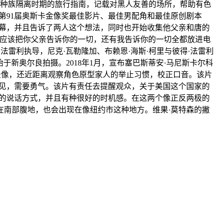
ook），是在种族隔离时期的旅行指南，记载对黑人友善的场所，帮助有色
第91届奥斯卡金像奖最佳影片、最佳男配角和最佳原创剧本
银幕，并且告诉了两人这个想法，同时也开始收集他父亲和唐的
你应该把你父亲告诉你的一切，还有我告诉你的一切全都放进电
法雷利执导，尼克·瓦勒隆加、布赖恩·海斯·柯里与彼得·法雷利
始于新奥尔良拍摄。2018年1月，宣布塞巴斯蒂安·马尼斯卡尔科
录像，还近距离观察角色原型家人的举止习惯，校正口音。该片
成见，需要勇气。该片有责任去提醒观众，关于美国这个国家的
子的说话方式，并且有种很好的时机感。在这两个像正反两极的
在南部腹地，也会出现在像纽约市这种地方。维果·莫特森的撇