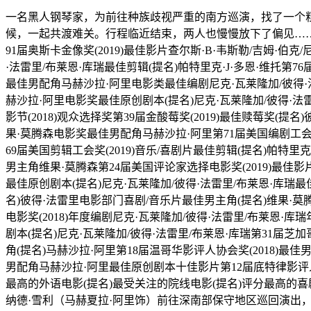
一名黑人钢琴家，为前往种族歧视严重的南方巡演，找了一个
候，一起共渡难关。行程临近结束，两人也慢慢放下了偏见…
91届奥斯卡金像奖(2019)最佳影片查尔斯·B·韦斯勒/吉姆·
·法雷里/布莱恩·库瑞最佳剪辑(提名)帕特里克·J·多恩·维托第
最佳男配角马赫沙拉·阿里电影类最佳编剧尼克·瓦莱隆加/彼得·法
赫沙拉·阿里电影奖最佳原创剧本(提名)尼克·瓦莱隆加/彼得·法雷里
影节(2018)观众选择奖第39届金酸莓奖(2019)最佳赎莓奖(提
果·莫腾森电影奖最佳男配角马赫沙拉·阿里第71届美国编剧工会奖(
69届美国剪辑工会奖(2019)音乐/喜剧片最佳剪辑(提名)帕特里
男主角维果·莫腾森第24届美国评论家选择电影奖(2019)最佳
最佳原创剧本(提名)尼克·瓦莱隆加/彼得·法雷里/布莱恩·库瑞最佳
名)彼得·法雷里电影部门喜剧/音乐片最佳男主角(提名)维果·莫
电影奖(2018)年度编剧尼克·瓦莱隆加/彼得·法雷里/布莱恩·
剧本(提名)尼克·瓦莱隆加/彼得·法雷里/布莱恩·库瑞第31届芝加
角(提名)马赫沙拉·阿里第18届温哥华影评人协会奖(2018)最
男配角马赫沙拉·阿里最佳原创剧本十佳影片第12届底特律影评人协会
最高的外语电影(提名)最受关注的院线电影(提名)评分最高的
纳德·雪利（马赫夏拉·阿里饰）前往深南部保守地区巡回演出，