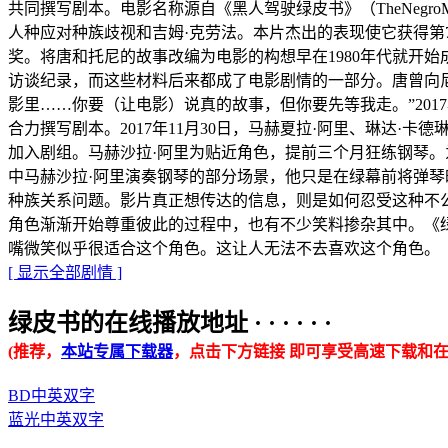
共同撰写剧本。电影名称源自《黑人驾驶绿皮书》（TheNegroMo
人种应对种族歧视和吉姆·克劳法。本片杰出的表现使它获得第
奖。将唐和托尼的故事改编为电影的构想早在1980年代就开
访谈纪录，而这些材料后来都成了电影剧情的一部分。唐曾向
影里……你要（让电影）说真的故事，但你要先等我走。”201
合力撰写剧本。2017年11月30日，马赫夏拉·阿里、琳达·
加入剧组。马赫沙拉·阿里为贴近角色，提前三个月狂练钢琴。
中马赫沙拉·阿里演奏钢琴的部分场景，他只是在绿幕前将弹
种族关系问题。影片真正想传达的信息，则是如何忍受这种不
角色渐渐开始尊重彼此的过程中，也有不少笑料掺杂其中。《
嘴微笑似乎很适合这个角色。这让人无法不去喜欢这个角色。
[ 显示全部剧情 ]
绿皮书的在线播放地址 · · · · · ·
(推荐，
本站专属下载器
，点击下方链接 即可享受高速下载和在
BD中英双字
蓝光中英双字