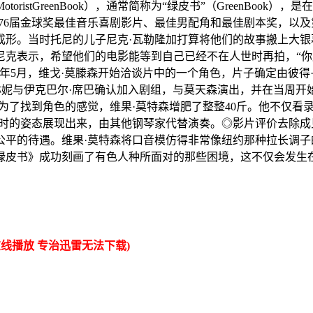
toristGreenBook），通常简称为“绿皮书”（GreenB
76届金球奖最佳音乐喜剧影片、最佳男配角和最佳剧本奖，以及
始成形。当时托尼的儿子尼克·瓦勒隆加打算将他们的故事搬上大
尼克表示，希望他们的电影能等到自己已经不在人世时再拍，“
7年5月，维戈·莫滕森开始洽谈片中的一个角色，片子确定由彼得·
卡德琳妮与伊克巴尔·席巴确认加入剧组，与莫天森演出，并在当周开
为了找到角色的感觉，维果·莫特森增肥了整整40斤。他不仅看
琴时的姿态展现出来，由其他钢琴家代替演奏。◎影片评价去除
公平的待遇。维果·莫特森将口音模仿得非常像纽约那种拉长调
绿皮书》成功刻画了有色人种所面对的那些困境，这不仅会发生
线播放 专治迅雷无法下载)