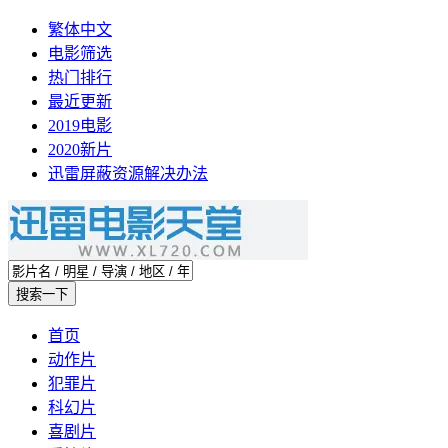
繁体中文
电影筛选
热门排行
最近更新
2019电影
2020新片
迅雷屏蔽资源解决办法
首页
动作片
犯罪片
科幻片
喜剧片