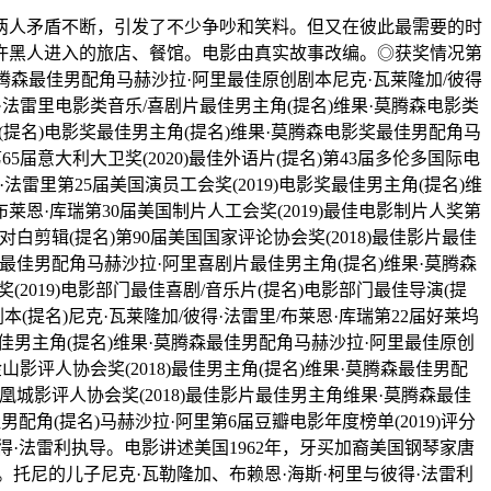
两人矛盾不断，引发了不少争吵和笑料。但又在彼此最需要的时
许黑人进入的旅店、餐馆。电影由真实故事改编。◎获奖情况第
果·莫腾森最佳男配角马赫沙拉·阿里最佳原创剧本尼克·瓦莱隆加/彼得
彼得·法雷里电影类音乐/喜剧片最佳男主角(提名)维果·莫腾森电影类
片(提名)电影奖最佳男主角(提名)维果·莫腾森电影奖最佳男配角马
65届意大利大卫奖(2020)最佳外语片(提名)第43届多伦多国际电
得·法雷里第25届美国演员工会奖(2019)电影奖最佳男主角(提名)维
布莱恩·库瑞第30届美国制片人工会奖(2019)最佳电影制片人奖第
影对白剪辑(提名)第90届美国国家评论协会奖(2018)最佳影片最佳
腾森最佳男配角马赫沙拉·阿里喜剧片最佳男主角(提名)维果·莫腾森
奖(2019)电影部门最佳喜剧/音乐片(提名)电影部门最佳导演(提
(提名)尼克·瓦莱隆加/彼得·法雷里/布莱恩·库瑞第22届好莱坞
名)最佳男主角(提名)维果·莫腾森最佳男配角马赫沙拉·阿里最佳原创
金山影评人协会奖(2018)最佳男主角(提名)维果·莫腾森最佳男配
凤凰城影评人协会奖(2018)最佳影片最佳男主角维果·莫腾森最佳
男配角(提名)马赫沙拉·阿里第6届豆瓣电影年度榜单(2019)评分
得·法雷利执导。电影讲述美国1962年，牙买加裔美国钢琴家唐
托尼的儿子尼克·瓦勒隆加、布赖恩·海斯·柯里与彼得·法雷利