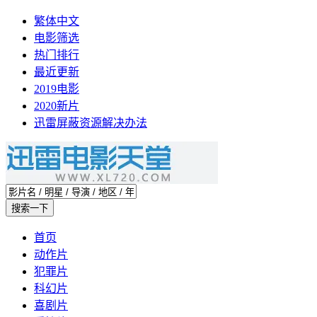
繁体中文
电影筛选
热门排行
最近更新
2019电影
2020新片
迅雷屏蔽资源解决办法
首页
动作片
犯罪片
科幻片
喜剧片