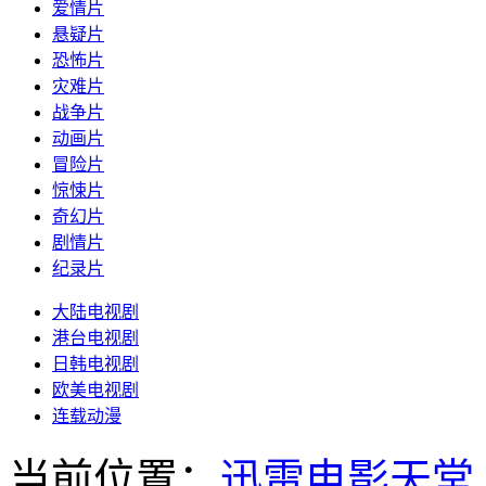
爱情片
悬疑片
恐怖片
灾难片
战争片
动画片
冒险片
惊悚片
奇幻片
剧情片
纪录片
大陆电视剧
港台电视剧
日韩电视剧
欧美电视剧
连载动漫
当前位置：
迅雷电影天堂