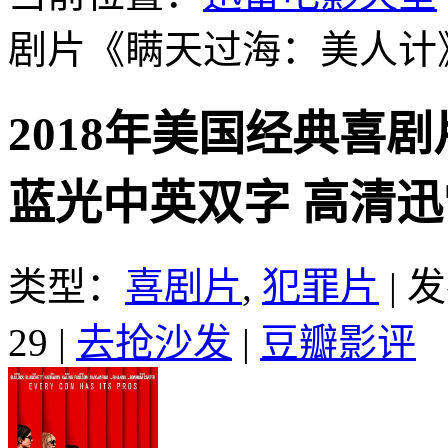
剧片《瞒天过海：美人计
2018年美国经典喜
蓝光中英双字 高清
类型：
喜剧片
,
犯罪片
|
发
29
|
去抢沙发
|
豆瓣影评