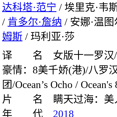
达科塔·范宁
/ 埃里克·韦斯
/
肯多尔·詹纳
/ 安娜·温图
姆斯
/ 玛利亚·莎
译 名 女版十一罗汉/瞒
豪情：8美千娇(港)/八罗
团/Ocean’s Ocho / Ocean's 
片 名 瞒天过海：美人计 Oc
年 代
2018