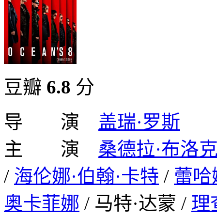
豆瓣
6.8
分
导 演
盖瑞·罗斯
主 演
桑德拉·布洛
/
海伦娜·伯翰·卡特
/
蕾哈
奥卡菲娜
/ 马特·达蒙 /
理