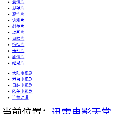
爱情片
悬疑片
恐怖片
灾难片
战争片
动画片
冒险片
惊悚片
奇幻片
剧情片
纪录片
大陆电视剧
港台电视剧
日韩电视剧
欧美电视剧
连载动漫
当前位置：
迅雷电影天堂