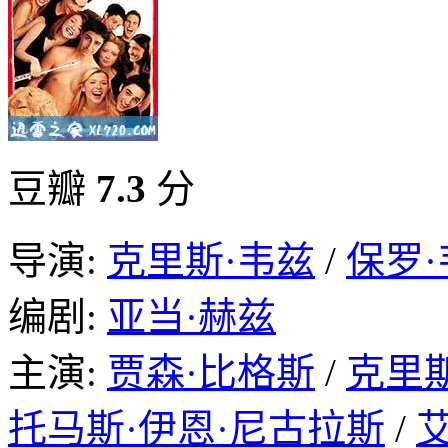
豆瓣
7.3
分
导演:
克里斯·韦兹
/
保罗·
编剧:
亚当·赫兹
主演:
贾森·比格斯
/
克里
托马斯·伊恩·尼古拉斯
/