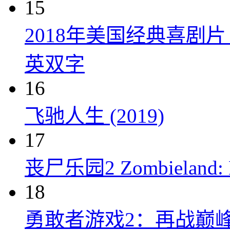
15
2018年美国经典喜剧
英双字
16
飞驰人生 (2019)
17
丧尸乐园2 Zombieland: Do
18
勇敢者游戏2：再战巅峰 Juman