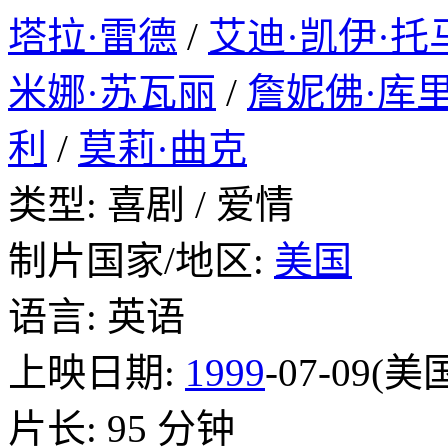
塔拉·雷德
/
艾迪·凯伊·托
米娜·苏瓦丽
/
詹妮佛·库
利
/
莫莉·曲克
类型: 喜剧 / 爱情
制片国家/地区:
美国
语言: 英语
上映日期:
1999
-07-09(美
片长: 95 分钟