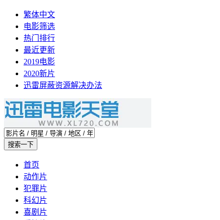
繁体中文
电影筛选
热门排行
最近更新
2019电影
2020新片
迅雷屏蔽资源解决办法
首页
动作片
犯罪片
科幻片
喜剧片