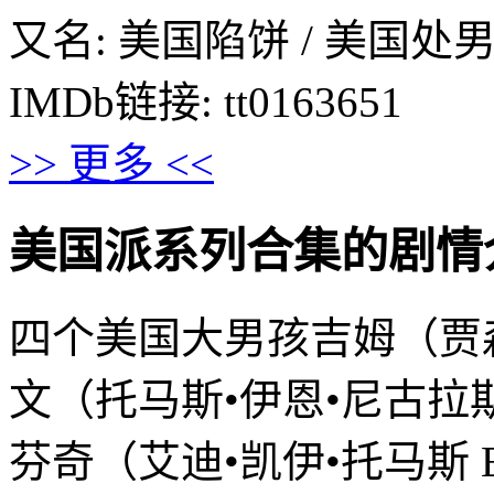
又名: 美国陷饼 / 美国处男 / Eas
IMDb链接: tt0163651
>> 更多 <<
美国派系列合集的剧情介绍 · 
四个美国大男孩吉姆（贾森•比格
文（托马斯•伊恩•尼古拉斯 Tho
芬奇（艾迪•凯伊•托马斯 Edd