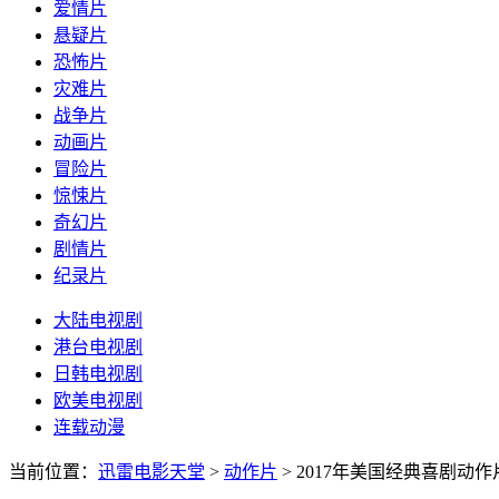
爱情片
悬疑片
恐怖片
灾难片
战争片
动画片
冒险片
惊悚片
奇幻片
剧情片
纪录片
大陆电视剧
港台电视剧
日韩电视剧
欧美电视剧
连载动漫
当前位置：
迅雷电影天堂
>
动作片
>
2017年美国经典喜剧动