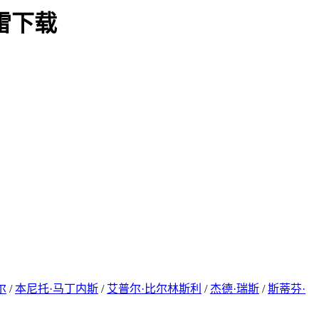
雷下载
尔
/
本尼托·马丁内斯
/
艾普尔·比尔林斯利
/
杰德·瑞斯
/
斯蒂芬·