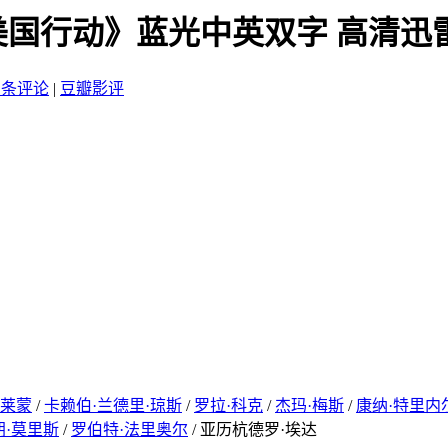
美国行动》蓝光中英双字 高清迅
7 条评论
|
豆瓣影评
普莱蒙
/
卡赖伯·兰德里·琼斯
/
罗拉·科克
/
杰玛·梅斯
/
康纳·特里内
朗·莫里斯
/
罗伯特·法里奥尔
/ 亚历杭德罗·埃达