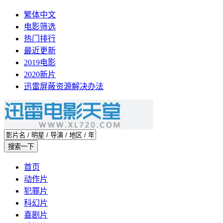
繁体中文
电影筛选
热门排行
最近更新
2019电影
2020新片
迅雷屏蔽资源解决办法
首页
动作片
犯罪片
科幻片
喜剧片