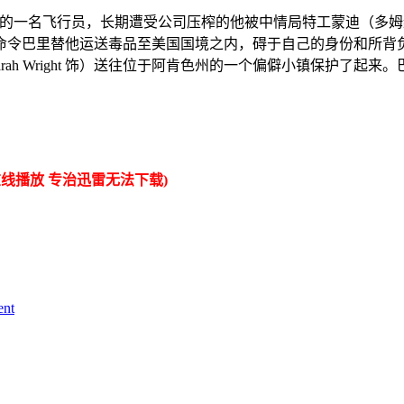
司的一名飞行员，长期遭受公司压榨的他被中情局特工蒙迪（多姆纳尔·格里
令巴里替他运送毒品至美国国境之内，碍于自己的身份和所背
rah Wright 饰）送往位于阿肯色州的一个偏僻小镇保护了
线播放 专治迅雷无法下载)
nt