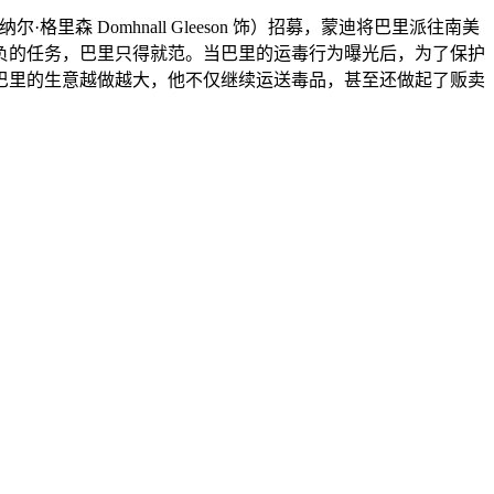
森 Domhnall Gleeson 饰）招募，蒙迪将巴里派往南美
负的任务，巴里只得就范。当巴里的运毒行为曝光后，为了保护
起来。巴里的生意越做越大，他不仅继续运送毒品，甚至还做起了贩卖