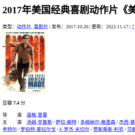
2017年美国经典喜剧动作片《
类型：
动作片
,
喜剧片
|
发布：2017-10-20
|
更新：2022-11-17
|
豆瓣
7.4
分
导 演
道格·里曼
主 演
汤姆·克鲁斯
/
萨拉·赖特
/
多姆纳尔·格里森
/
杰西·
考特尔
/
罗伯特·普拉尔戈
/
E·罗杰·米切尔
/
贾斯蒂斯·利克
/
莎