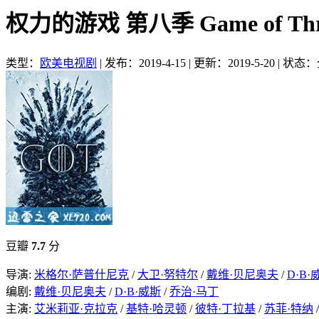
权力的游戏 第八季 Game of Thro
类型：
欧美电视剧
|
发布：2019-4-15
|
更新：2019-5-20
|
状态：
豆瓣
7.7
分
导演:
米格尔·萨普什尼克
/
大卫·努特尔
/
戴维·贝尼奥夫
/
D·B·
编剧:
戴维·贝尼奥夫
/
D·B·威斯
/
乔治·马丁
主演:
艾米莉亚·克拉克
/
基特·哈灵顿
/
彼特·丁拉基
/
苏菲·特纳