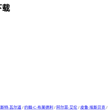
雷下载
科斯特-瓦尔道
/
约翰·C·布莱德利
/
阿尔菲·艾伦
/
皮鲁·埃斯贝克
/