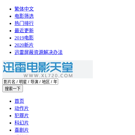
繁体中文
电影筛选
热门排行
最近更新
2019电影
2020新片
迅雷屏蔽资源解决办法
首页
动作片
犯罪片
科幻片
喜剧片