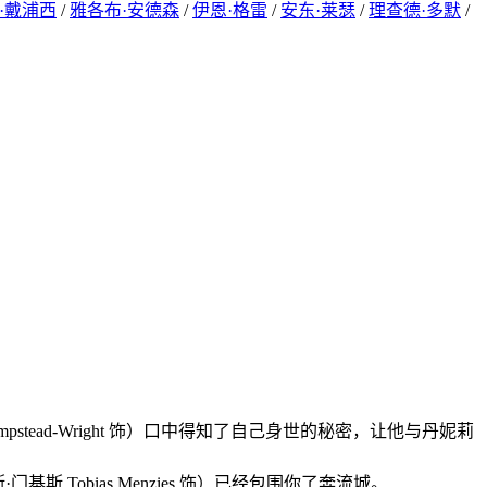
·戴浦西
/
雅各布·安德森
/
伊恩·格雷
/
安东·莱瑟
/
理查德·多默
/
mpstead-Wright 饰）口中得知了自己身世的秘密，让他与丹妮莉
基斯 Tobias Menzies 饰）已经包围你了奔流城。