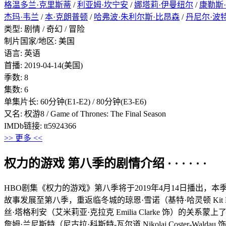
格温多兰·克里斯蒂
/
利亚姆·坎宁安
/
娜塔莉·伊曼纽尔
/
康勒斯
杰玛·韦兰
/
本·克朗普顿
/
哈弗波·朱利尔斯·比昂森
/
丹尼尔·波
类型: 剧情 / 奇幻 / 冒险
制片国家/地区: 美国
语言: 英语
首播: 2019-04-14(美国)
季数: 8
集数: 6
单集片长: 60分钟(E1-E2) / 80分钟(E3-E6)
又名: 权游8 / Game of Thrones: The Final Season
IMDb链接: tt5924366
>> 更多 <<
权力的游戏 第八季的剧情介绍 · · · · · ·
HBO剧集《权力的游戏》第八季将于2019年4月14日播出，本
故事发展至第八季，重返临冬城的琼恩·雪诺（基特·哈灵顿 Kit Hari
丝·塔格利安（艾米莉亚·克拉克 Emilia Clarke 饰）的关系蒙
詹姆·兰尼斯特（尼古拉·科斯特-瓦尔道 Nikolaj Coster-W