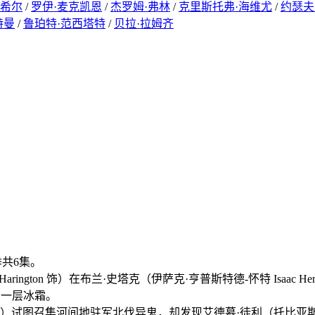
·希尔
/
罗伊·麦克凯恩
/
杰罗姆·弗林
/
克里斯托弗·海维尤
/
约瑟夫
特曼
/
鲁珀特·范西塔特
/
贝拉·拉姆齐
季共6集。
ngton 饰）在布兰·史塔克（伊萨克·亨普斯特德-怀特 Isaac He
上了一层冰霜。
aldau 饰）试图召集河间地驻军北伐异鬼，却发现艾德慕·徒利（托比亚斯·门