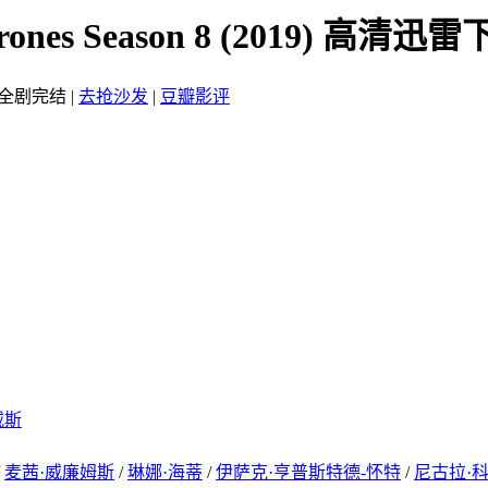
nes Season 8 (2019) 高清迅
全剧完结
|
去抢沙发
|
豆瓣影评
威斯
/
麦茜·威廉姆斯
/
琳娜·海蒂
/
伊萨克·亨普斯特德-怀特
/
尼古拉·