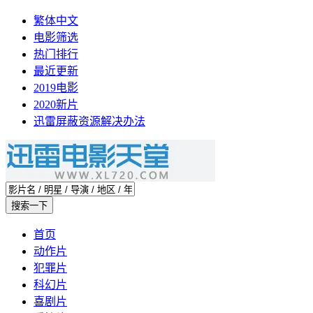
繁体中文
电影筛选
热门排行
最近更新
2019电影
2020新片
迅雷屏蔽资源解决办法
首页
动作片
犯罪片
科幻片
喜剧片