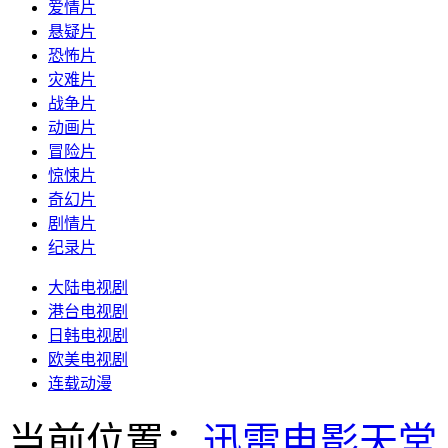
爱情片
悬疑片
恐怖片
灾难片
战争片
动画片
冒险片
惊悚片
奇幻片
剧情片
纪录片
大陆电视剧
港台电视剧
日韩电视剧
欧美电视剧
连载动漫
当前位置：
迅雷电影天堂