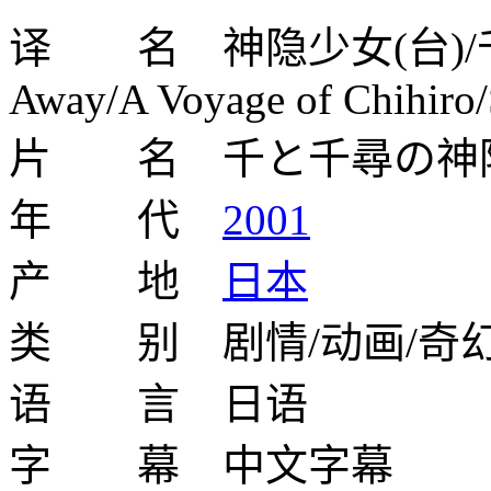
译 名 神隐少女(台)/千与
Away/A Voyage of Chihiro/
片 名 千と千尋の神
年 代
2001
产 地
日本
类 别 剧情/动画/奇
语 言 日语
字 幕 中文字幕