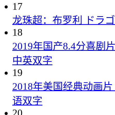
17
龙珠超：布罗利 ドラゴン
18
2019年国产8.4分
中英双字
19
2018年美国经典动画
语双字
20