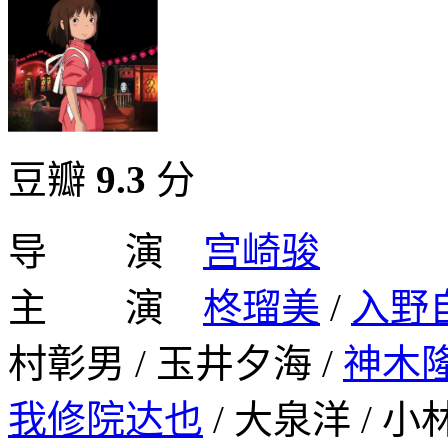
豆瓣
9.3
分
导 演
宫崎骏
主 演
柊瑠美
/
入野
村彰男 / 玉井夕海 /
神木
我修院达也
/ 大泉洋 / 小