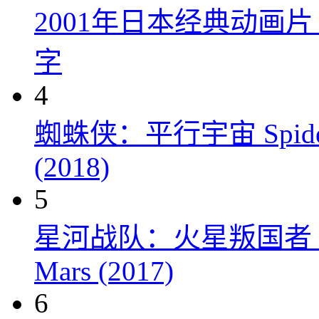
2001年日本经典动画
字
4
蜘蛛侠：平行宇宙 Spider-Man
(2018)
5
星河战队：火星叛国者 Starshi
Mars (2017)
6