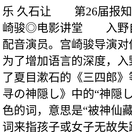
乐 久石让 第26届报知映
崎骏◎电影讲堂 入野
配音演员。宫崎骏导演对
为了增加语言的深度，入
了夏目漱石的《三四郎
寻の神隠し》中的“神隠
色的词，意思是“被神仙
词来指孩子或女子无故失