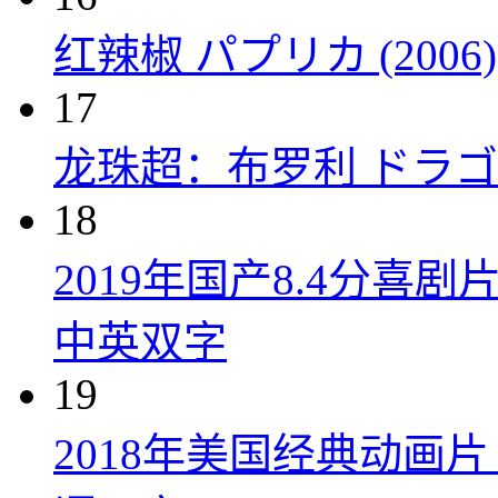
红辣椒 パプリカ (2006)
17
龙珠超：布罗利 ドラゴン
18
2019年国产8.4分
中英双字
19
2018年美国经典动画