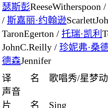
瑟斯彭
ReeseWitherspoon 
/
斯嘉丽·约翰逊
ScarlettJo
TaronEgerton /
托瑞·凯利
T
JohnC.Reilly /
珍妮弗·桑
德森
Jennifer
译 名 歌唱秀/星梦动物
声音
片 名 Sing