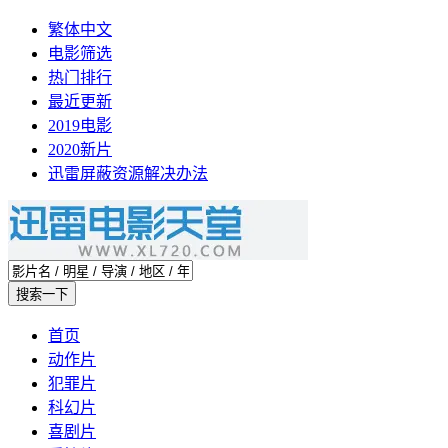
繁体中文
电影筛选
热门排行
最近更新
2019电影
2020新片
迅雷屏蔽资源解决办法
首页
动作片
犯罪片
科幻片
喜剧片