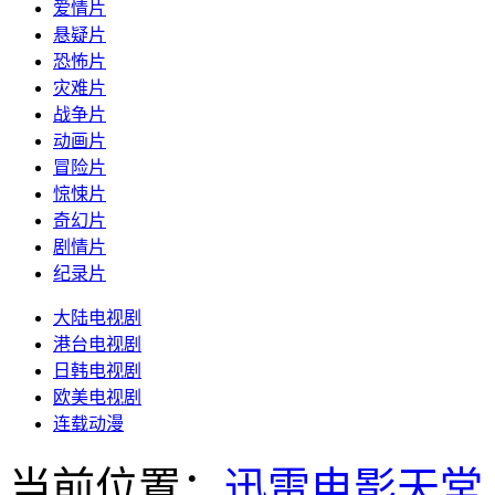
爱情片
悬疑片
恐怖片
灾难片
战争片
动画片
冒险片
惊悚片
奇幻片
剧情片
纪录片
大陆电视剧
港台电视剧
日韩电视剧
欧美电视剧
连载动漫
当前位置：
迅雷电影天堂