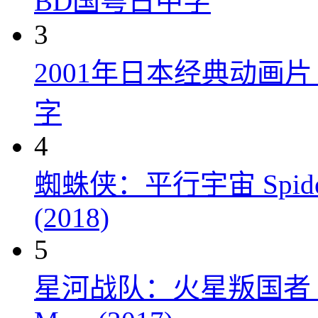
BD国粤日中字
3
2001年日本经典动画
字
4
蜘蛛侠：平行宇宙 Spider-Man
(2018)
5
星河战队：火星叛国者 Starshi