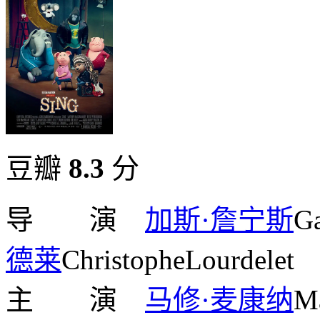
豆瓣
8.3
分
导 演
加斯·詹宁斯
Ga
德莱
ChristopheLourdelet
主 演
马修·麦康纳
M