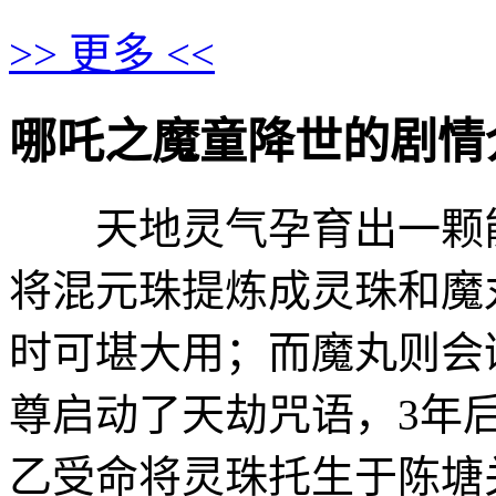
>> 更多 <<
哪吒之魔童降世的剧情介绍 · 
天地灵气孕育出一颗能
将混元珠提炼成灵珠和魔
时可堪大用；而魔丸则会
尊启动了天劫咒语，3年
乙受命将灵珠托生于陈塘