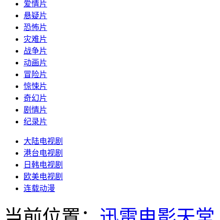
爱情片
悬疑片
恐怖片
灾难片
战争片
动画片
冒险片
惊悚片
奇幻片
剧情片
纪录片
大陆电视剧
港台电视剧
日韩电视剧
欧美电视剧
连载动漫
当前位置：
迅雷电影天堂