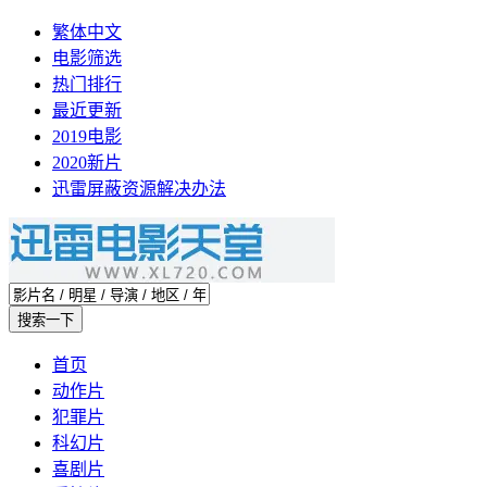
繁体中文
电影筛选
热门排行
最近更新
2019电影
2020新片
迅雷屏蔽资源解决办法
首页
动作片
犯罪片
科幻片
喜剧片