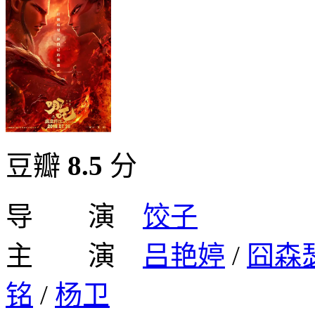
豆瓣
8.5
分
导 演
饺子
主 演
吕艳婷
/
囧森
铭
/
杨卫