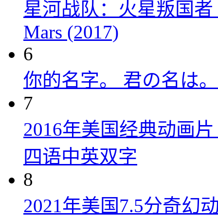
星河战队：火星叛国者 Starshi
Mars (2017)
6
你的名字。 君の名は。 (
7
2016年美国经典动画
四语中英双字
8
2021年美国7.5分