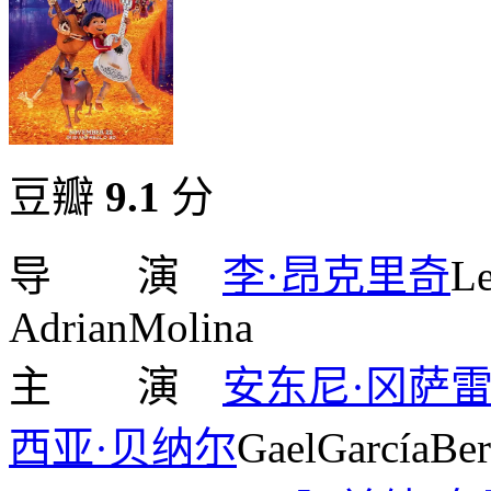
豆瓣
9.1
分
导 演
李·昂克里奇
Le
AdrianMolina
主 演
安东尼·冈萨
西亚·贝纳尔
GaelGarcíaBer