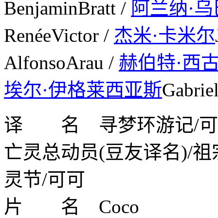
BenjaminBratt /
阿兰纳·乌
RenéeVictor /
杰米·卡米尔
AlfonsoArau /
赫伯特·西
埃尔·伊格莱西亚斯
Gabrie
译 名 寻梦环游记/可可夜
亡灵总动员(豆友译名)/祖
灵节/可可
片 名 Coco