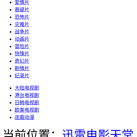
爱情片
悬疑片
恐怖片
灾难片
战争片
动画片
冒险片
惊悚片
奇幻片
剧情片
纪录片
大陆电视剧
港台电视剧
日韩电视剧
欧美电视剧
连载动漫
当前位置：
迅雷电影天堂