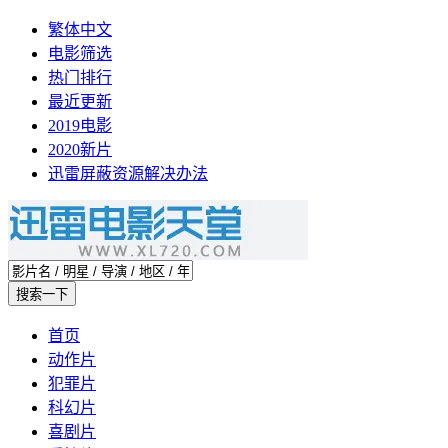
繁体中文
电影筛选
热门排行
最近更新
2019电影
2020新片
迅雷屏蔽资源解决办法
首页
动作片
犯罪片
科幻片
喜剧片