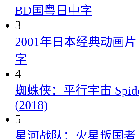
BD国粤日中字
3
2001年日本经典动画
字
4
蜘蛛侠：平行宇宙 Spider-Man
(2018)
5
星河战队：火星叛国者 Starshi