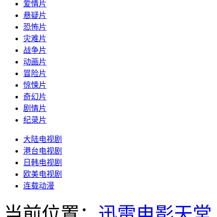
爱情片
悬疑片
恐怖片
灾难片
战争片
动画片
冒险片
惊悚片
奇幻片
剧情片
纪录片
大陆电视剧
港台电视剧
日韩电视剧
欧美电视剧
连载动漫
当前位置：
迅雷电影天堂