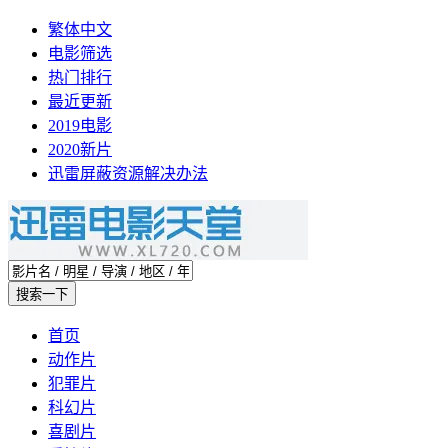
繁体中文
电影筛选
热门排行
最近更新
2019电影
2020新片
迅雷屏蔽资源解决办法
首页
动作片
犯罪片
科幻片
喜剧片