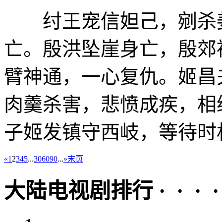
纣王宠信妲己，剜杀姜
亡。殷洪坠崖身亡，殷郊
臂神通，一心复仇。姬昌
肉羹杀害，悲愤成疾，相
子姬发镇守西岐，等待时机
«
1
2
3
4
5
...
30
60
90
...
»
末页
大陆电视剧排行 · · · · 