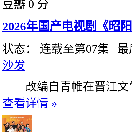
豆瓣 0 分
2026年国产电视剧《昭阳
状态： 连载至第07集
|
最
沙发
改编自青帷在晋江文学城
查看详情 »