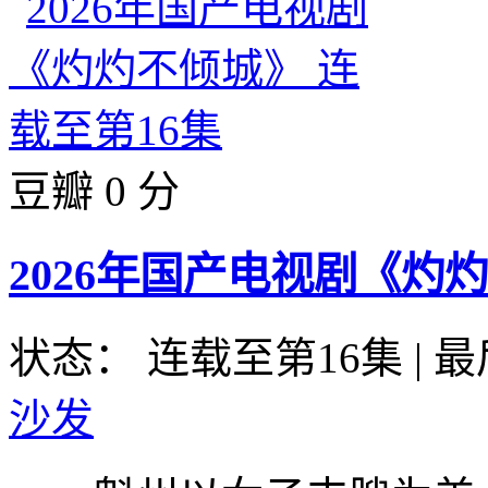
豆瓣 0 分
2026年国产电视剧《灼
状态： 连载至第16集
|
最
沙发