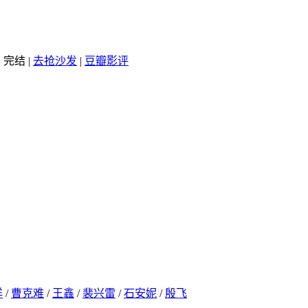
：完结
|
去抢沙发
|
豆瓣影评
洋
/
曹克难
/
王鑫
/
裴兴雷
/
石安妮
/
殷飞