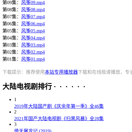
第09集：
风筝09.mp4
第08集：
风筝08.mp4
第07集：
风筝07.mp4
第06集：
风筝06.mp4
第05集：
风筝05.mp4
第04集：
风筝04.mp4
第03集：
风筝03.mp4
第02集：
风筝02.mp4
第01集：
风筝01.mp4
下载提示：推荐使用
本站专用播放器
下载和在线极速播放，专
大陆电视剧排行 · · · · · ·
1
2019年大陆国产剧《庆余年第一季》全46集
2
2021年国产大陆电视剧《扫黑风暴》全28集
3
倚天屠龙记 (2019)