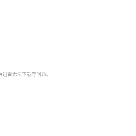
治迅雷无法下载等问题。