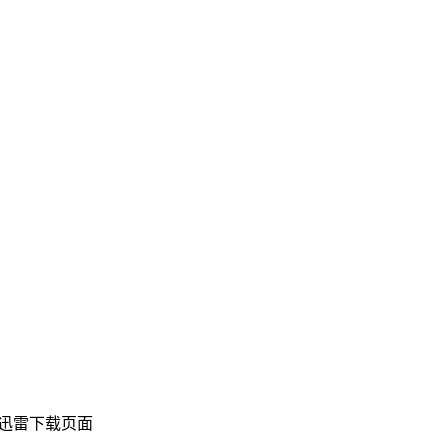
迅雷下载页面