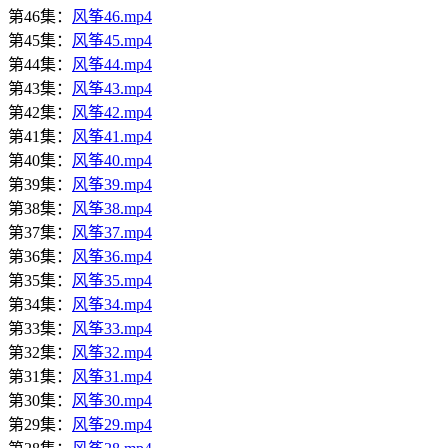
第46集：
风筝46.mp4
第45集：
风筝45.mp4
第44集：
风筝44.mp4
第43集：
风筝43.mp4
第42集：
风筝42.mp4
第41集：
风筝41.mp4
第40集：
风筝40.mp4
第39集：
风筝39.mp4
第38集：
风筝38.mp4
第37集：
风筝37.mp4
第36集：
风筝36.mp4
第35集：
风筝35.mp4
第34集：
风筝34.mp4
第33集：
风筝33.mp4
第32集：
风筝32.mp4
第31集：
风筝31.mp4
第30集：
风筝30.mp4
第29集：
风筝29.mp4