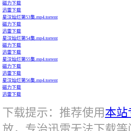
磁力下载
迅雷下载
星汉灿烂第53集.mp4.torrent
磁力下载
迅雷下载
星汉灿烂第54集.mp4.torrent
磁力下载
迅雷下载
星汉灿烂第55集.mp4.torrent
磁力下载
迅雷下载
星汉灿烂第56集.mp4.torrent
磁力下载
迅雷下载
下载提示：推荐使用
本站
放，专治迅雷无法下载等