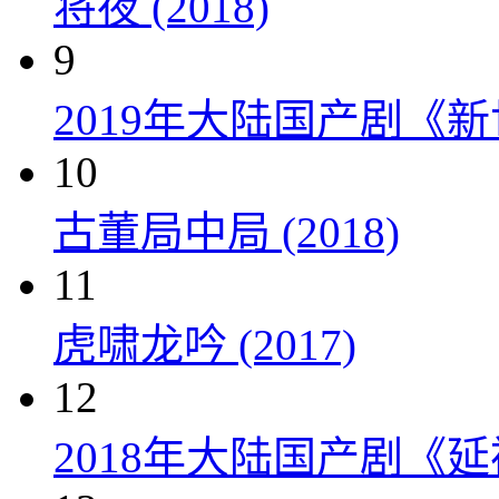
将夜 (2018)
9
2019年大陆国产剧《新
10
古董局中局 (2018)
11
虎啸龙吟 (2017)
12
2018年大陆国产剧《延