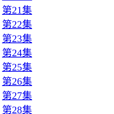
第21集
第22集
第23集
第24集
第25集
第26集
第27集
第28集