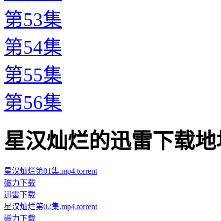
第53集
第54集
第55集
第56集
星汉灿烂的迅雷下载地址 · · 
星汉灿烂第01集.mp4.torrent
磁力下载
迅雷下载
星汉灿烂第02集.mp4.torrent
磁力下载