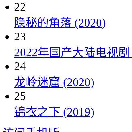
22
隐秘的角落 (2020)
23
2022年国产大陆电视剧
24
龙岭迷窟 (2020)
25
锦衣之下 (2019)