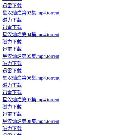
迅雷下载
星汉灿烂第03集.mp4.torrent
磁力下载
迅雷下载
星汉灿烂第04集.mp4.torrent
磁力下载
迅雷下载
星汉灿烂第05集.mp4.torrent
磁力下载
迅雷下载
星汉灿烂第06集.mp4.torrent
磁力下载
迅雷下载
星汉灿烂第07集.mp4.torrent
磁力下载
迅雷下载
星汉灿烂第08集.mp4.torrent
磁力下载