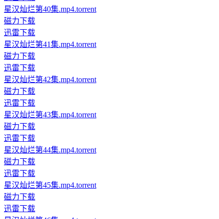
星汉灿烂第40集.mp4.torrent
磁力下载
迅雷下载
星汉灿烂第41集.mp4.torrent
磁力下载
迅雷下载
星汉灿烂第42集.mp4.torrent
磁力下载
迅雷下载
星汉灿烂第43集.mp4.torrent
磁力下载
迅雷下载
星汉灿烂第44集.mp4.torrent
磁力下载
迅雷下载
星汉灿烂第45集.mp4.torrent
磁力下载
迅雷下载