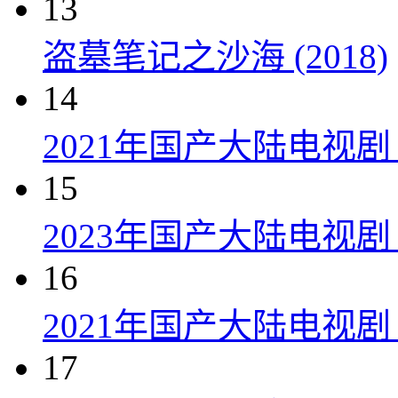
13
盗墓笔记之沙海 (2018)
14
2021年国产大陆电视
15
2023年国产大陆电视剧
16
2021年国产大陆电视剧
17