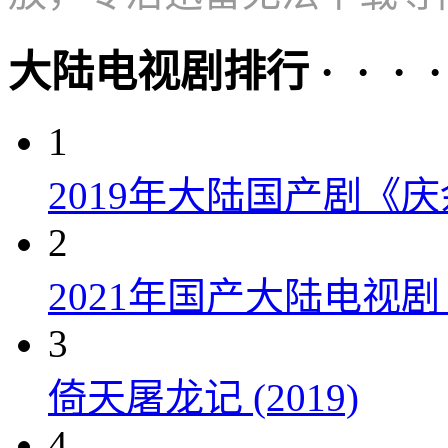
大陆电视剧排行 · · · · 
1
2019年大陆国产剧《
2
2021年国产大陆电视
3
倚天屠龙记 (2019)
4