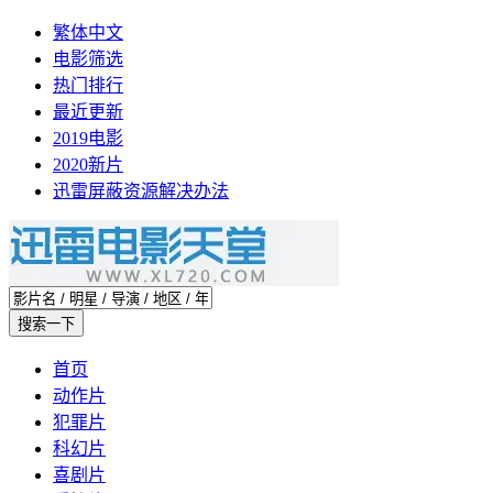
繁体中文
电影筛选
热门排行
最近更新
2019电影
2020新片
迅雷屏蔽资源解决办法
首页
动作片
犯罪片
科幻片
喜剧片