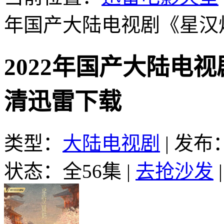
年国产大陆电视剧《星汉
2022年国产大陆电视
清迅雷下载
类型：
大陆电视剧
|
发布：2
状态：全56集
|
去抢沙发
|