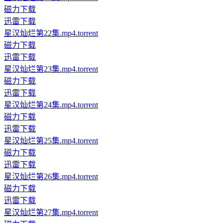
磁力下载
迅雷下载
星汉灿烂第22集.mp4.torrent
磁力下载
迅雷下载
星汉灿烂第23集.mp4.torrent
磁力下载
迅雷下载
星汉灿烂第24集.mp4.torrent
磁力下载
迅雷下载
星汉灿烂第25集.mp4.torrent
磁力下载
迅雷下载
星汉灿烂第26集.mp4.torrent
磁力下载
迅雷下载
星汉灿烂第27集.mp4.torrent