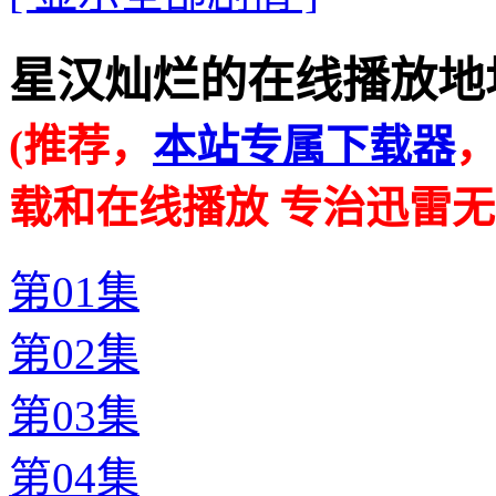
星汉灿烂的在线播放地址 · · 
(推荐，
本站专属下载器
载和在线播放 专治迅雷无
第01集
第02集
第03集
第04集