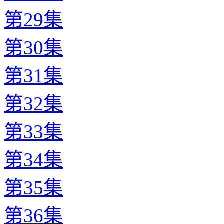
第29集
第30集
第31集
第32集
第33集
第34集
第35集
第36集