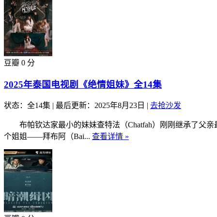
豆瓣 0 分
2025年泰国电视剧《绝情姐妹》全14集
状态：全14集
|
最后更新：2025年8月23日
|
去抢沙发
布帕钦达家最小的妹妹查特法（Chatfah）刚刚继承了父
个姐姐——拜布阿（Bai...
查看详情 »