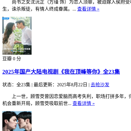
尚书之女沈沅芷（方瑾 饰）为恋人顶罪，被迫嫁入侯府受尽
生，诛杀叛徒，有情人终成眷属。...
查看详情 »
豆瓣 0 分
2025年国产大陆电视剧《我在顶峰等你》全23集
状态：全23集
|
最后更新：2025年8月22日
|
去抢沙发
上一世，顾雪茭曾因恋爱脑而高考失利，职场打拼多年，归来
机会重新开局，顾雪茭吸取前世...
查看详情 »