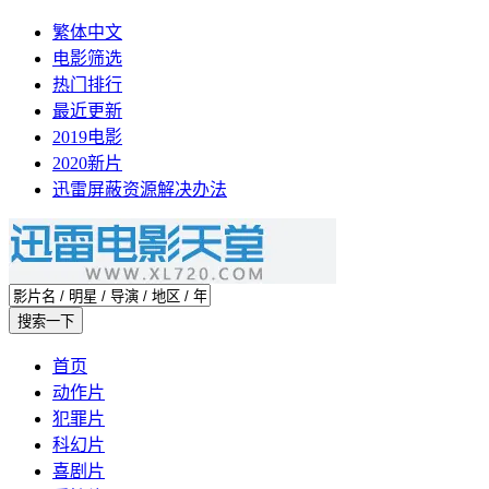
繁体中文
电影筛选
热门排行
最近更新
2019电影
2020新片
迅雷屏蔽资源解决办法
首页
动作片
犯罪片
科幻片
喜剧片