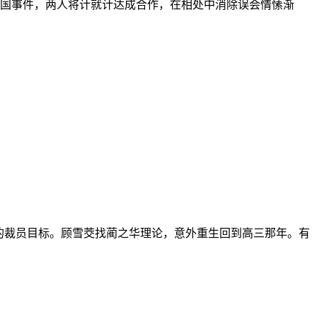
国事件，两人将计就计达成合作，在相处中消除误会情愫渐
的裁员目标。顾雪茭找蔺之华理论，意外重生回到高三那年。有