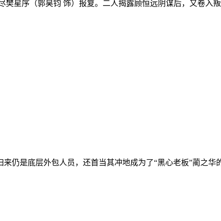
樊星序（郭昊钧 饰）报复。二人揭露顾恒远阴谋后，又卷入叛
仍是底层外包人员，还首当其冲地成为了“黑心老板”蔺之华