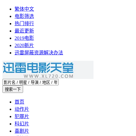
繁体中文
电影筛选
热门排行
最近更新
2019电影
2020新片
迅雷屏蔽资源解决办法
首页
动作片
犯罪片
科幻片
喜剧片