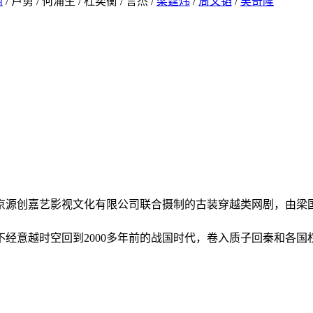
丽
/ 卢勇 / 何涌生 / 杜奕衡 / 言杰 /
梁霆炜
/
周文韬
/
吴奇隆
京源创嘉艺影视文化有限公司联合摄制的古装穿越类网剧，由梁
经意越时空回到2000多年前的战国时代，卷入质子回秦和各