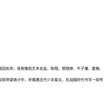
国冠执导，吴奇隆担艺术总监，陈翔、郭晓婷、牛子藩、夏楠、
国权臣阴谋诡计中，并偶遇古代少女星云，在战国时代书写一段传