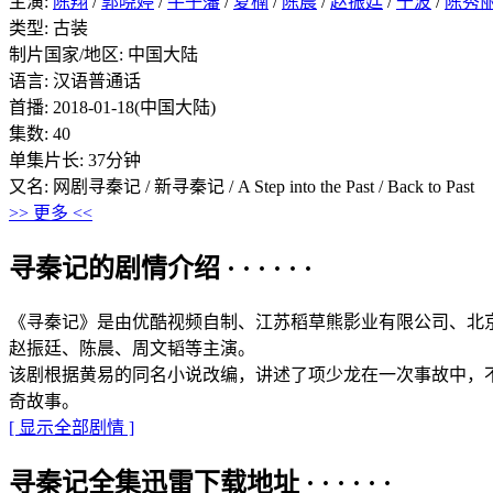
主演:
陈翔
/
郭晓婷
/
牛子藩
/
夏楠
/
陈晨
/
赵振廷
/
于波
/
陈秀
类型: 古装
制片国家/地区: 中国大陆
语言: 汉语普通话
首播: 2018-01-18(中国大陆)
集数: 40
单集片长: 37分钟
又名: 网剧寻秦记 / 新寻秦记 / A Step into the Past / Back to Past
>> 更多 <<
寻秦记的剧情介绍 · · · · · ·
《寻秦记》是由优酷视频自制、江苏稻草熊影业有限公司、北
赵振廷、陈晨、周文韬等主演。
该剧根据黄易的同名小说改编，讲述了项少龙在一次事故中，不
奇故事。
[ 显示全部剧情 ]
寻秦记全集迅雷下载地址 · · · · · ·