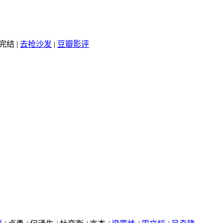
完结
|
去抢沙发
|
豆瓣影评