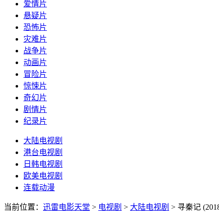
爱情片
悬疑片
恐怖片
灾难片
战争片
动画片
冒险片
惊悚片
奇幻片
剧情片
纪录片
大陆电视剧
港台电视剧
日韩电视剧
欧美电视剧
连载动漫
当前位置：
迅雷电影天堂
>
电视剧
>
大陆电视剧
>
寻秦记 (2018