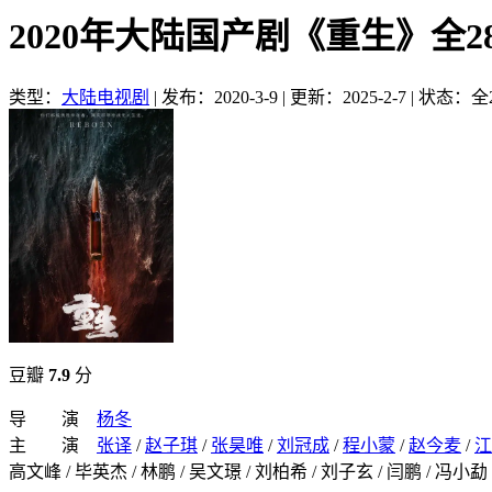
2020年大陆国产剧《重生》全2
类型：
大陆电视剧
|
发布：2020-3-9
|
更新：2025-2-7
|
状态：全
豆瓣
7.9
分
导 演
杨冬
主 演
张译
/
赵子琪
/
张昊唯
/
刘冠成
/
程小蒙
/
赵今麦
/
江
高文峰 / 毕英杰 / 林鹏 / 吴文璟 / 刘柏希 / 刘子玄 / 闫鹏 / 冯小勐 /