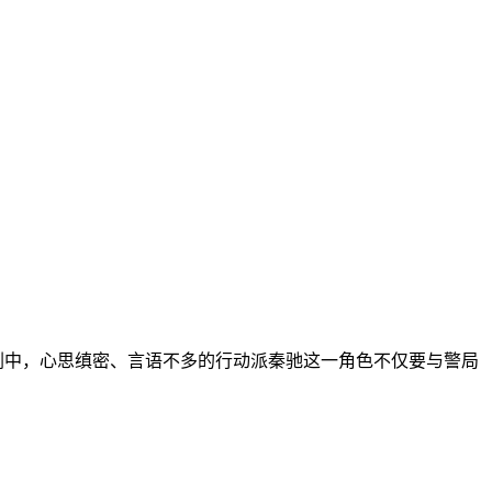
。剧中，心思缜密、言语不多的行动派秦驰这一角色不仅要与警局