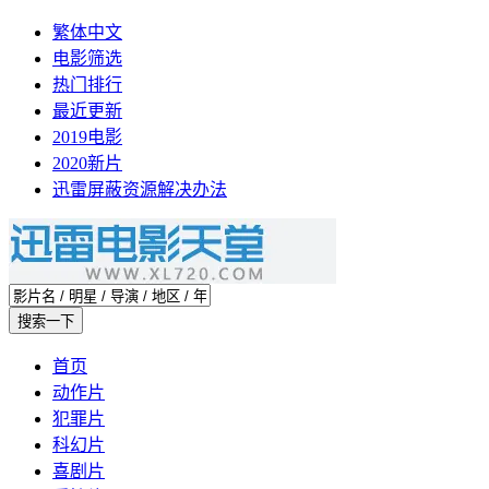
繁体中文
电影筛选
热门排行
最近更新
2019电影
2020新片
迅雷屏蔽资源解决办法
首页
动作片
犯罪片
科幻片
喜剧片