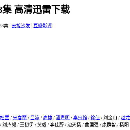
8集 高清迅雷下载
28集
|
去抢沙发
|
豆瓣影评
柏萱
/
宋春丽
/
吕凉
/
高捷
/
潘粤明
/
李宗翰
/
徐佳
/ 刘金山 /
赵龙
 刘杰毅 / 王初伊 / 黄毅 / 李佳蔚 / 边天扬 / 曲国强 / 康群智 / 杨阳 /