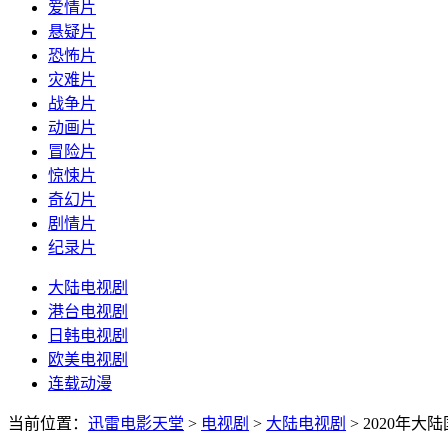
爱情片
悬疑片
恐怖片
灾难片
战争片
动画片
冒险片
惊悚片
奇幻片
剧情片
纪录片
大陆电视剧
港台电视剧
日韩电视剧
欧美电视剧
连载动漫
当前位置：
迅雷电影天堂
>
电视剧
>
大陆电视剧
>
2020年大