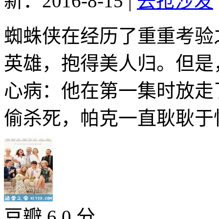
新：2016-8-15
|
去抢沙发
蜘蛛侠在经历了重重考验
英雄，抱得美人归。但是
心病：他在第一集时放走
偷杀死，帕克一直耿耿于怀。
豆瓣 6.0 分