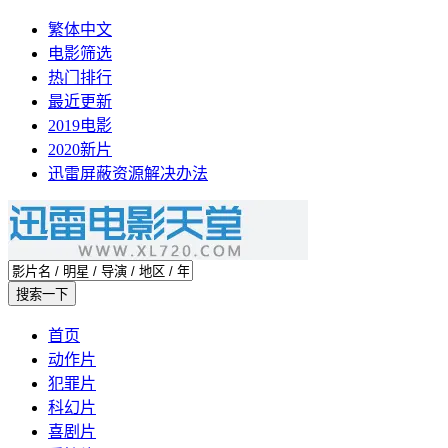
繁体中文
电影筛选
热门排行
最近更新
2019电影
2020新片
迅雷屏蔽资源解决办法
首页
动作片
犯罪片
科幻片
喜剧片