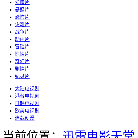
爱情片
悬疑片
恐怖片
灾难片
战争片
动画片
冒险片
惊悚片
奇幻片
剧情片
纪录片
大陆电视剧
港台电视剧
日韩电视剧
欧美电视剧
连载动漫
当前位置：
迅雷电影天堂