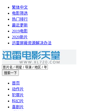
繁体中文
电影筛选
热门排行
最近更新
2019电影
2020新片
迅雷屏蔽资源解决办法
首页
动作片
犯罪片
科幻片
喜剧片