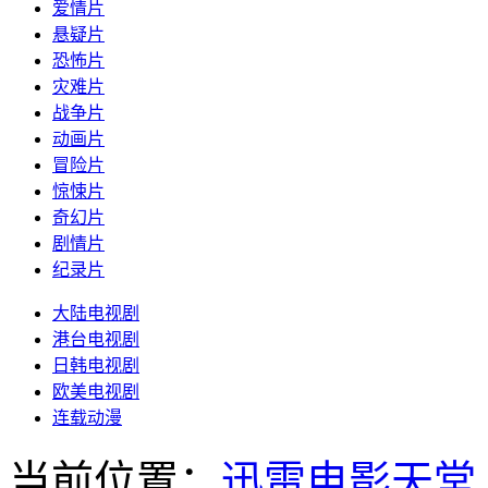
爱情片
悬疑片
恐怖片
灾难片
战争片
动画片
冒险片
惊悚片
奇幻片
剧情片
纪录片
大陆电视剧
港台电视剧
日韩电视剧
欧美电视剧
连载动漫
当前位置：
迅雷电影天堂