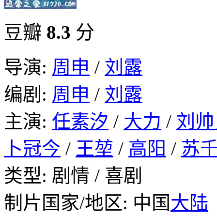
豆瓣
8.3
分
导演:
周申
/
刘露
编剧:
周申
/
刘露
主演:
任素汐
/
大力
/
刘帅
卜冠今
/
王堃
/
高阳
/
苏
类型: 剧情 / 喜剧
制片国家/地区: 中国
大陆