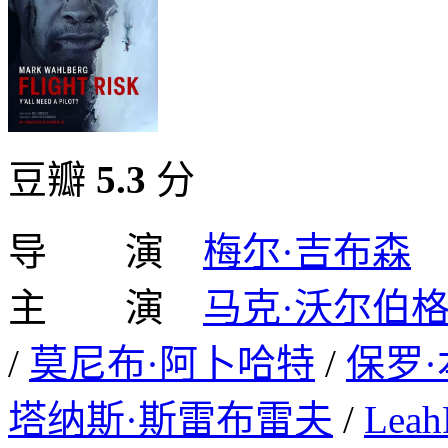
豆瓣
5.3
分
导 演
梅尔·吉布森
主 演
马克·沃尔伯
/
莫尼布·阿卜哈特
/
保罗·
塔纳斯·斯雷布雷夫
/
Leah