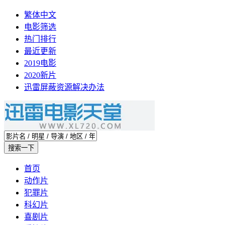
繁体中文
电影筛选
热门排行
最近更新
2019电影
2020新片
迅雷屏蔽资源解决办法
首页
动作片
犯罪片
科幻片
喜剧片