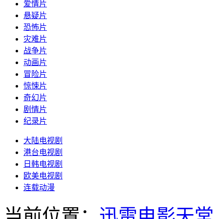
爱情片
悬疑片
恐怖片
灾难片
战争片
动画片
冒险片
惊悚片
奇幻片
剧情片
纪录片
大陆电视剧
港台电视剧
日韩电视剧
欧美电视剧
连载动漫
当前位置：
迅雷电影天堂