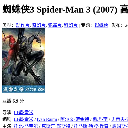
蜘蛛侠3 Spider-Man 3 (200
类型：
动作片
,
奇幻片
,
犯罪片
,
科幻片
|
专题：
蜘蛛侠
|
发布：201
豆瓣
6.9
分
导演:
山姆·雷米
编剧:
山姆·雷米
/
Ivan Raimi
/
阿尔文·萨金特
/
斯坦·李
/
史蒂夫·
主演:
托比·马奎尔
/
克斯汀·邓斯特
/
托马斯·哈登·丘奇
/
詹姆斯