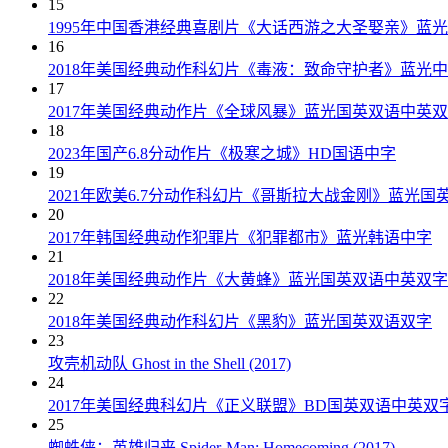
15
1995年中国香港经典喜剧片《大话西游之大圣娶亲》蓝
16
2018年美国经典动作科幻片《毒液：致命守护者》蓝光
17
2017年美国经典动作片《全球风暴》蓝光国英双语中英
18
2023年国产6.8分动作片《极寒之城》HD国语中字
19
2021年欧美6.7分动作科幻片《哥斯拉大战金刚》蓝光国
20
2017年韩国经典动作犯罪片《犯罪都市》蓝光韩语中字
21
2018年美国经典动作片《大黄蜂》蓝光国英双语中英双字
22
2018年美国经典动作科幻片《黑豹》蓝光国英双语双字
23
攻壳机动队 Ghost in the Shell (2017)
24
2017年美国经典科幻片《正义联盟》BD国英双语中英双
25
蜘蛛侠：英雄归来 Spider-Man: Homecoming (2017)