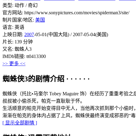
类型: 动作 / 奇幻
官方网站: https://www.sonypictures.com/movies/spiderman3/site/
制片国家/地区:
美国
语言: 英语
上映日期:
2007
-05-01(中国大陆) / 2007-05-04(美国)
片长: 139 分钟
又名: 蜘蛛人3
IMDb链接: tt0413300
>> 更多 <<
蜘蛛侠3的剧情介绍 · · · · · ·
蜘蛛侠（托比•马奎尔 Tobey Maguire 饰）在经历
叔叔被小偷杀死，帕克一直耿耿于怀。
生活顺意的帕克开始变得目中无人，当他再次抓到那个小偷时，
渐渐在帕克的身体内占据了上风，蜘蛛侠最终演变成邪恶的“
[ 显示全部剧情 ]