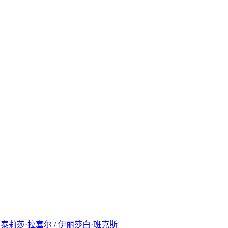
/
泰莉莎·拉塞尔
/
伊丽莎白·班克斯