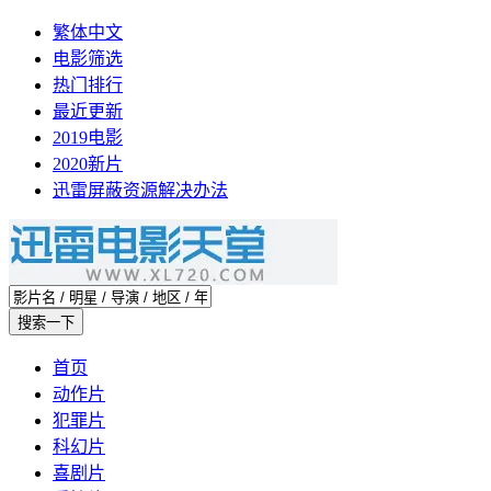
繁体中文
电影筛选
热门排行
最近更新
2019电影
2020新片
迅雷屏蔽资源解决办法
首页
动作片
犯罪片
科幻片
喜剧片