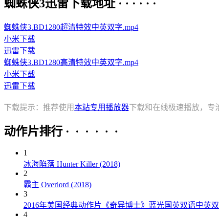
蜘蛛侠3迅雷下载地址 · · · · · ·
蜘蛛侠3.BD1280超清特效中英双字.mp4
小米下载
迅雷下载
蜘蛛侠3.BD1280高清特效中英双字.mp4
小米下载
迅雷下载
下载提示：推荐使用
本站专用播放器
下载和在线极速播放，专
动作片排行 · · · · · ·
1
冰海陷落 Hunter Killer (2018)
2
霸主 Overlord (2018)
3
2016年美国经典动作片《奇异博士》蓝光国英双语中英
4