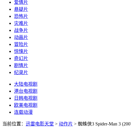
爱情片
悬疑片
恐怖片
灾难片
战争片
动画片
冒险片
惊悚片
奇幻片
剧情片
纪录片
大陆电视剧
港台电视剧
日韩电视剧
欧美电视剧
连载动漫
当前位置：
迅雷电影天堂
>
动作片
>
蜘蛛侠3 Spider-Man 3 (200