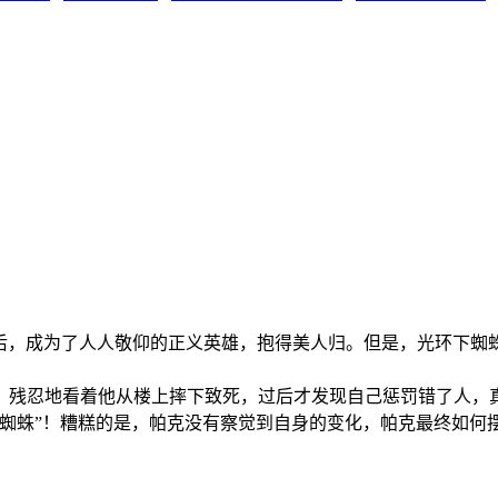
了重重考验之后，成为了人人敬仰的正义英雄，抱得美人归。但是，光
残忍地看着他从楼上摔下致死，过后才发现自己惩罚错了人，真凶
毒蜘蛛”！糟糕的是，帕克没有察觉到自身的变化，帕克最终如何