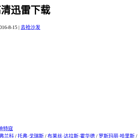
7) 高清迅雷下载
6-8-15
|
去抢沙发
迪特寇
·弗兰科
/
托弗·戈瑞斯
/
布莱丝·达拉斯·霍华德
/
罗斯玛丽·哈里斯