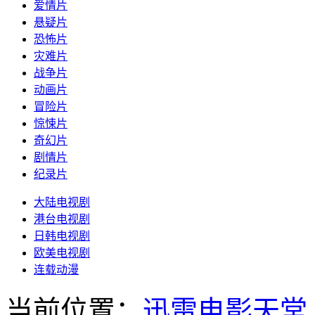
爱情片
悬疑片
恐怖片
灾难片
战争片
动画片
冒险片
惊悚片
奇幻片
剧情片
纪录片
大陆电视剧
港台电视剧
日韩电视剧
欧美电视剧
连载动漫
当前位置：
迅雷电影天堂