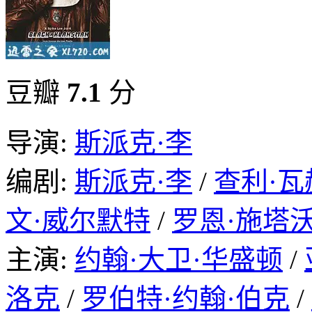
豆瓣
7.1
分
导演:
斯派克·李
编剧:
斯派克·李
/
查利·
文·威尔默特
/
罗恩·施塔
主演:
约翰·大卫·华盛顿
/
洛克
/
罗伯特·约翰·伯克
/