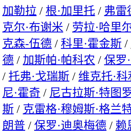
加勒拉
/
根·加里托
/
弗雷
克尔·布谢米
/
劳拉·哈里
克森-伍德
/
科里·霍金斯
/
德
/
加斯帕·帕科农
/
保罗
/
托弗·戈瑞斯
/
维克托·
尼·霍奇
/
尼古拉斯·特图
斯
/
克雷格·穆姆斯·格兰
朗普
/
保罗·迪奥梅德
/
赖