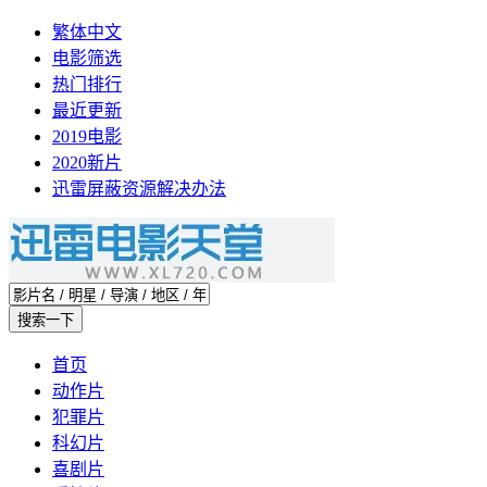
繁体中文
电影筛选
热门排行
最近更新
2019电影
2020新片
迅雷屏蔽资源解决办法
首页
动作片
犯罪片
科幻片
喜剧片