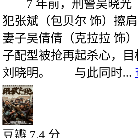
7 年前，刑警吴晓光（
犯张斌（包贝尔 饰）擦
妻子吴倩倩（克拉拉 饰
子配型被抢再起杀心，目
刘晓明。 与此同时...
豆瓣 7.4 分