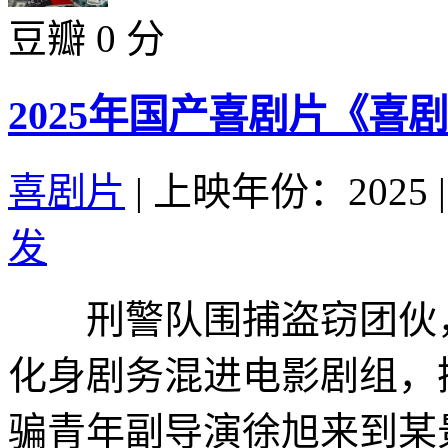
豆瓣 0 分
2025年国产喜剧片《喜
喜剧片
|
上映年份：2025
|
发
刑警队围捕盗窃团伙，
化身剧务混进电影剧组，
骗青年副导演徐旭来到某