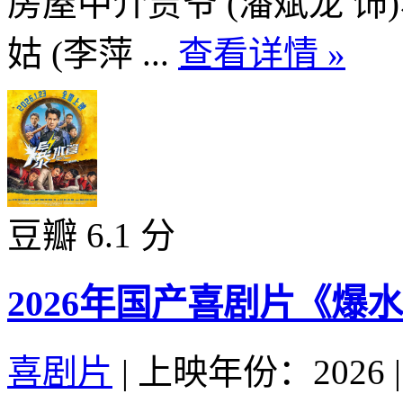
房屋中介贾爷 (潘斌龙 
姑 (李萍 ...
查看详情 »
豆瓣 6.1 分
2026年国产喜剧片《爆
喜剧片
|
上映年份：2026
|