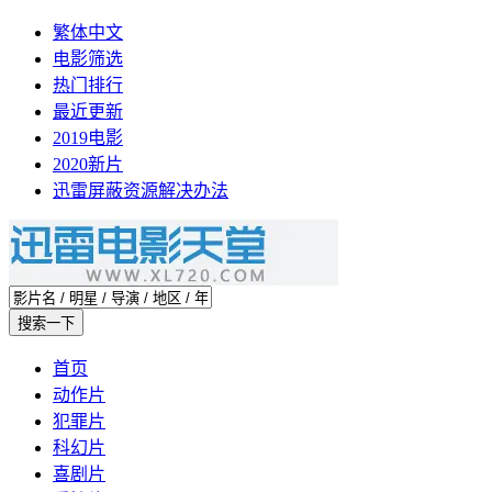
繁体中文
电影筛选
热门排行
最近更新
2019电影
2020新片
迅雷屏蔽资源解决办法
首页
动作片
犯罪片
科幻片
喜剧片