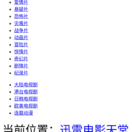
爱情片
悬疑片
恐怖片
灾难片
战争片
动画片
冒险片
惊悚片
奇幻片
剧情片
纪录片
大陆电视剧
港台电视剧
日韩电视剧
欧美电视剧
连载动漫
当前位置：
迅雷电影天堂