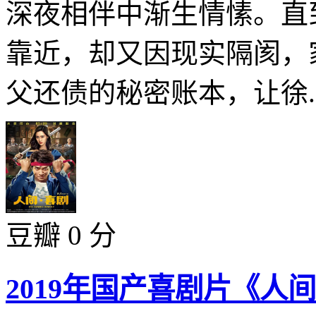
深夜相伴中渐生情愫。直
靠近，却又因现实隔阂，
父还债的秘密账本，让徐..
豆瓣 0 分
2019年国产喜剧片《人