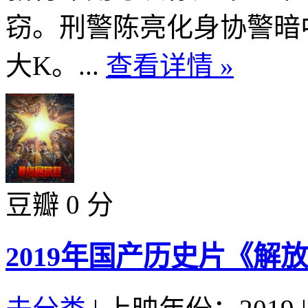
窃。刑警陈亮化身协警暗
大K。...
查看详情 »
豆瓣 0 分
2019年国产历史片《解