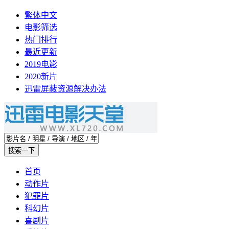
繁体中文
电影筛选
热门排行
最近更新
2019电影
2020新片
迅雷屏蔽资源解决办法
首页
动作片
犯罪片
科幻片
喜剧片