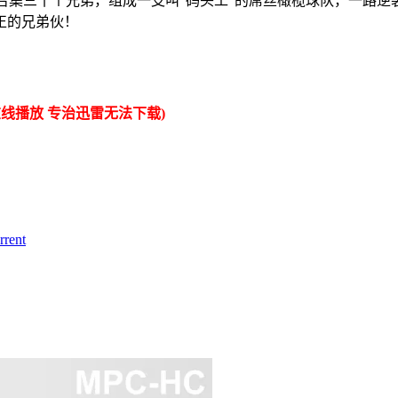
召集三十个兄弟，组成一支叫“码头工”的屌丝橄榄球队，一路逆
真正的兄弟伙！
线播放 专治迅雷无法下载)
rent