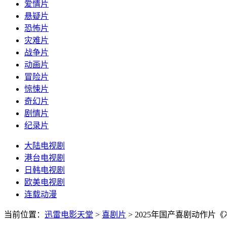
爱情片
悬疑片
恐怖片
灾难片
战争片
动画片
冒险片
惊悚片
奇幻片
剧情片
纪录片
大陆电视剧
港台电视剧
日韩电视剧
欧美电视剧
连载动漫
当前位置：
迅雷电影天堂
>
喜剧片
>
2025年国产喜剧动作片《