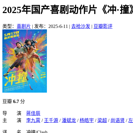
2025年国产喜剧动作片《冲·
类型：
喜剧片
|
发布：2025-6-11
|
去抢沙发
|
豆瓣影评
豆瓣
6.7
分
导 演
蒋佳辰
主 演
李九霄
/
王千源
/
潘斌龙
/
杨皓宇
/
梁超
/
尚语贤
/
左
译 名 冲撞/Clash