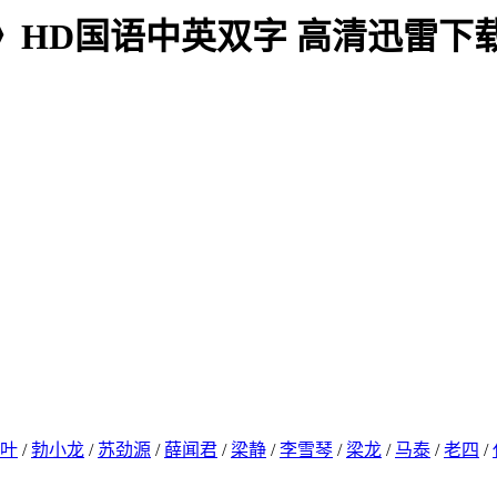
撞》HD国语中英双字 高清迅雷下
叶
/
勃小龙
/
苏劲源
/
薛闻君
/
梁静
/
李雪琴
/
梁龙
/
马泰
/
老四
/