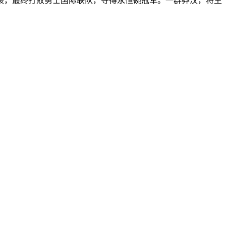
袭，最终打败勇士国际联队，夺得永恒碗冠军。一群莽汉，将生