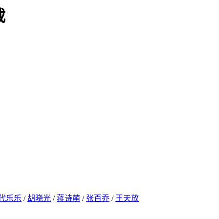
载
代乐乐
/
胡晓光
/
蒋诗萌
/
张百乔
/
王天放