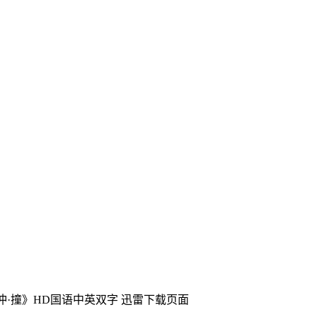
冲·撞》HD国语中英双字
迅雷下载页面