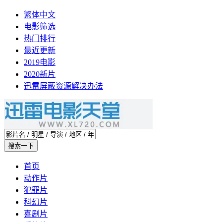
繁体中文
电影筛选
热门排行
最近更新
2019电影
2020新片
迅雷屏蔽资源解决办法
首页
动作片
犯罪片
科幻片
喜剧片