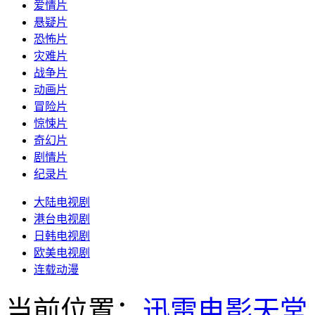
爱情片
悬疑片
恐怖片
灾难片
战争片
动画片
冒险片
惊悚片
奇幻片
剧情片
纪录片
大陆电视剧
港台电视剧
日韩电视剧
欧美电视剧
连载动漫
当前位置：
迅雷电影天堂