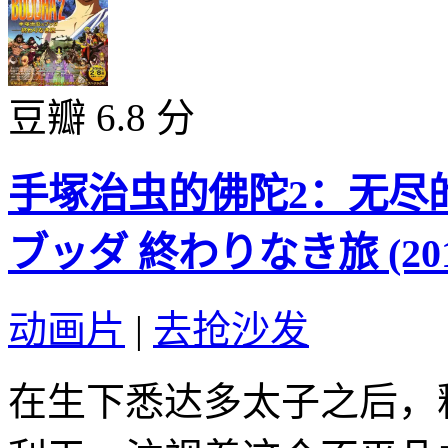
豆瓣 6.8 分
手塚治虫的佛陀2：无尽的
ブッダ 終わりなき旅 (201
动画片
|
去抢沙发
在生下悉达多太子之后，