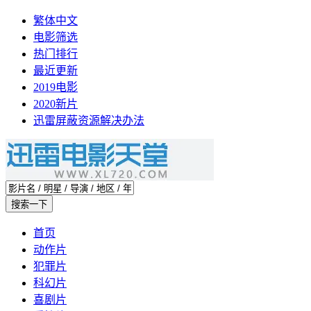
繁体中文
电影筛选
热门排行
最近更新
2019电影
2020新片
迅雷屏蔽资源解决办法
首页
动作片
犯罪片
科幻片
喜剧片