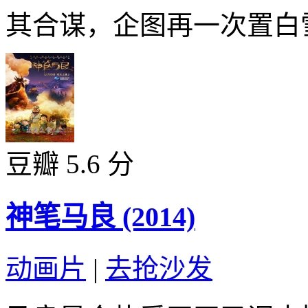
其合谋，企图再一次置白雪
豆瓣 5.6 分
神笔马良 (2014)
动画片
|
去抢沙发