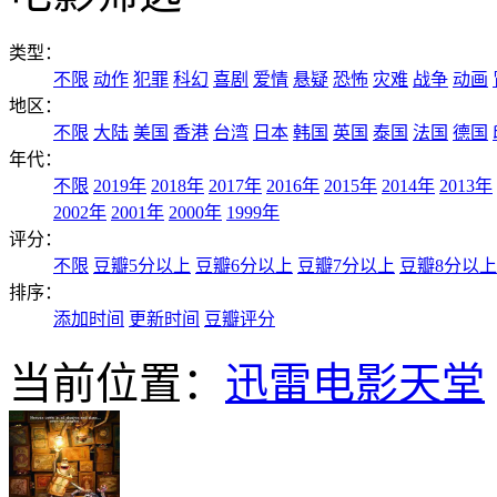
类型：
不限
动作
犯罪
科幻
喜剧
爱情
悬疑
恐怖
灾难
战争
动画
地区：
不限
大陆
美国
香港
台湾
日本
韩国
英国
泰国
法国
德国
年代：
不限
2019年
2018年
2017年
2016年
2015年
2014年
2013年
2002年
2001年
2000年
1999年
评分：
不限
豆瓣5分以上
豆瓣6分以上
豆瓣7分以上
豆瓣8分以上
排序：
添加时间
更新时间
豆瓣评分
当前位置：
迅雷电影天堂