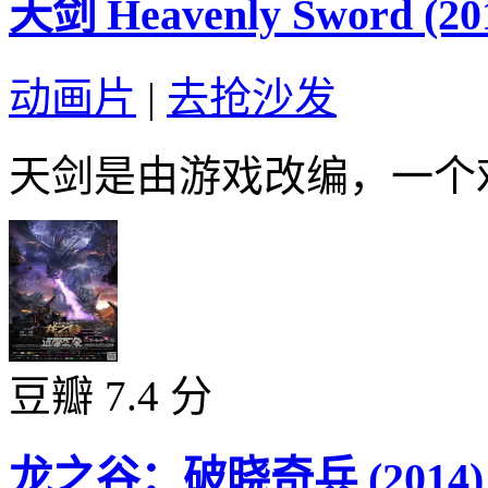
天剑 Heavenly Sword (20
动画片
|
去抢沙发
天剑是由游戏改编，一个戏
豆瓣 7.4 分
龙之谷：破晓奇兵 (2014)