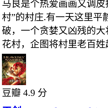
马良是个热爱画画又调皮
村”的村庄.有一天这里
破，一个贪婪又凶残的大
花村，企图将村里老百姓赶
豆瓣 4.9 分