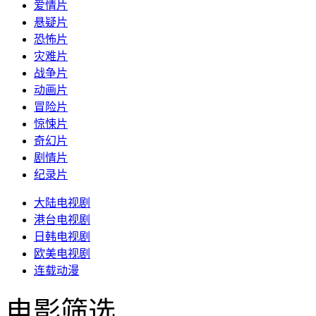
爱情片
悬疑片
恐怖片
灾难片
战争片
动画片
冒险片
惊悚片
奇幻片
剧情片
纪录片
大陆电视剧
港台电视剧
日韩电视剧
欧美电视剧
连载动漫
电影筛选