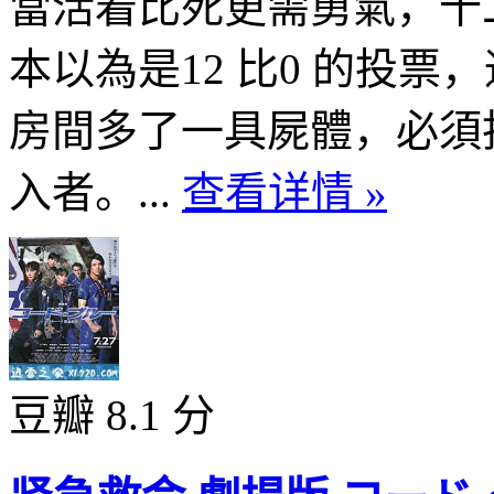
當活着比死更需勇氣，十
本以為是12 比0 的投
房間多了一具屍體，必須
入者。...
查看详情 »
豆瓣 8.1 分