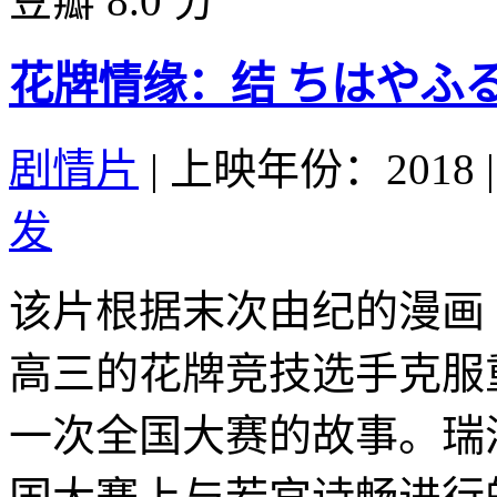
豆瓣 8.0 分
花牌情缘：结 ちはやふる 結
剧情片
|
上映年份：2018
|
发
该片根据末次由纪的漫画
高三的花牌竞技选手克服
一次全国大赛的故事。瑞