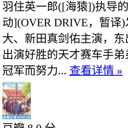
羽住英一郎([海猿])执
动](OVER DRIVE，
大、新田真剑佑主演，东
出演好胜的天才赛车手弟
冠军而努力...
查看详情 »