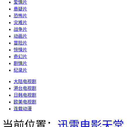
爱情片
悬疑片
恐怖片
灾难片
战争片
动画片
冒险片
惊悚片
奇幻片
剧情片
纪录片
大陆电视剧
港台电视剧
日韩电视剧
欧美电视剧
连载动漫
当前位置：
迅雷电影天堂