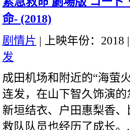
紧急救命 劇場版 コード
命- (2018)
剧情片
|
上映年份：2018
|
发
成田机场和附近的“海萤
连发，在山下智久饰演的
新垣结衣、户田惠梨香、
救队队员也经历了成长。..