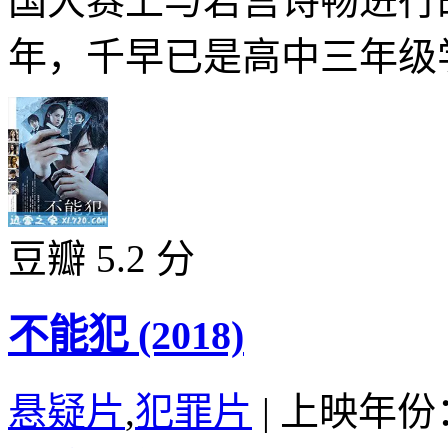
国大赛上与若宫诗畅进行
年，千早已是高中三年级学
豆瓣 5.2 分
不能犯 (2018)
悬疑片
,
犯罪片
|
上映年份：