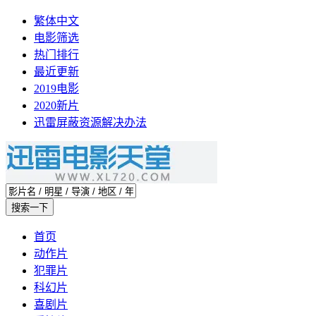
繁体中文
电影筛选
热门排行
最近更新
2019电影
2020新片
迅雷屏蔽资源解决办法
首页
动作片
犯罪片
科幻片
喜剧片